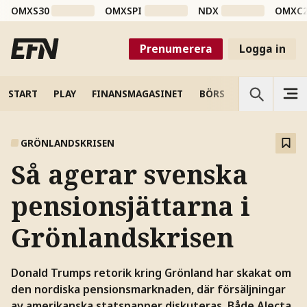
OMXS30
OMXSPI
NDX
OMXC
Prenumerera
Logga in
START
PLAY
FINANSMAGASINET
BÖRS
VETENSKAP
GRÖNLANDSKRISEN
Så agerar svenska
pensionsjättarna i
Grönlandskrisen
Donald Trumps retorik kring Grönland har skakat om
den nordiska pensionsmarknaden, där försäljningar
av amerikanska statspapper diskuteras. Både Alecta