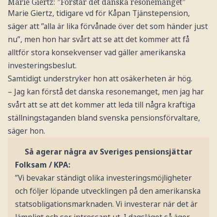
Marie Giertz: ”Förstår det danska resonemanget”
Marie Giertz, tidigare vd för Kåpan Tjänstepension,
säger att ”alla är lika förvånade över det som händer just
nu”, men hon har svårt att se att det kommer att få
alltför stora konsekvenser vad gäller amerikanska
investeringsbeslut.
Samtidigt understryker hon att osäkerheten är hög.
– Jag kan förstå det danska resonemanget, men jag har
svårt att se att det kommer att leda till några kraftiga
ställningstaganden bland svenska pensionsförvaltare,
säger hon.
Så agerar några av Sveriges pensionsjättar
Folksam / KPA:
”Vi bevakar ständigt olika investeringsmöjligheter
och följer löpande utvecklingen på den amerikanska
statsobligationsmarknaden. Vi investerar när det är
lämpligt och ser intressant ut. I dagsläget så äger