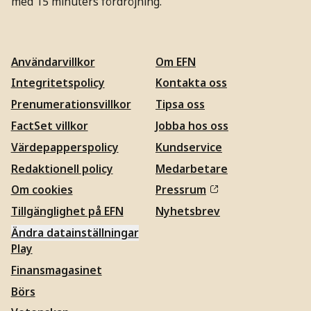
med 15 minuters fördröjning.
Användarvillkor
Om EFN
Integritetspolicy
Kontakta oss
Prenumerationsvillkor
Tipsa oss
FactSet villkor
Jobba hos oss
Värdepapperspolicy
Kundservice
Redaktionell policy
Medarbetare
Om cookies
Pressrum
Tillgänglighet på EFN
Nyhetsbrev
Ändra datainställningar
Play
Finansmagasinet
Börs