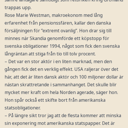
trappas upp.
Rose Marie Westman, makroekonom med lång
erfarenhet från pensionssfären, kallar den danska
försäljningen för ”extremt ovanlig”. Hon drar sig till
minnes när Skandia genomförde ett köpstopp för
svenska obligationer 1994, något som fick den svenska
långräntan att stiga från tio till tolv procent.
– Det var en stor aktör i en liten marknad, men den
gången fick det en verklig effekt. USA raljerar över det
här, att det är liten dansk aktör och 100 miljoner dollar är
nästan skrattretande i sammanhanget. Det skulle blir
mycket mer kraft om hela Norden agerade, säger hon.
Hon spår också ett skifte bort från amerikanska
statsobligationer.
– På längre sikt tror jag att de flesta kommer att minska
sin exponering mot amerikanska statspapper. Det är