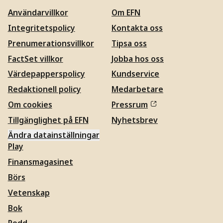
Användarvillkor
Om EFN
Integritetspolicy
Kontakta oss
Prenumerationsvillkor
Tipsa oss
FactSet villkor
Jobba hos oss
Värdepapperspolicy
Kundservice
Redaktionell policy
Medarbetare
Om cookies
Pressrum
Tillgänglighet på EFN
Nyhetsbrev
Ändra datainställningar
Play
Finansmagasinet
Börs
Vetenskap
Bok