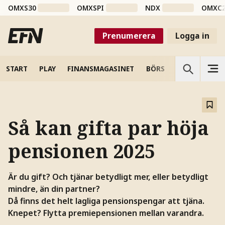
OMXS30
OMXSPI
NDX
OMXC
Prenumerera
Logga in
START
PLAY
FINANSMAGASINET
BÖRS
VETENSKAP
Så kan gifta par höja
pensionen 2025
Är du gift? Och tjänar betydligt mer, eller betydligt
mindre, än din partner?
Då finns det helt lagliga pensionspengar att tjäna.
Knepet? Flytta premiepensionen mellan varandra.