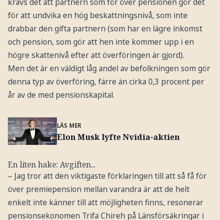
krävs det att partnern som för över pensionen gör det
för att undvika en hög beskattningsnivå, som inte
drabbar den gifta partnern (som har en lägre inkomst
och pension, som gör att hen inte kommer upp i en
högre skattenivå efter att överföringen är gjord).
Men det är en väldigt låg andel av befolkningen som gör
denna typ av överföring, färre än cirka 0,3 procent per
år av de med pensionskapital.
LÄS MER
Elon Musk lyfte Nvidia-aktien
En liten hake: Avgiften...
– Jag tror att den viktigaste förklaringen till att så få för
över premiepension mellan varandra är att de helt
enkelt inte känner till att möjligheten finns, resonerar
pensionsekonomen Trifa Chireh på Länsförsäkringar i