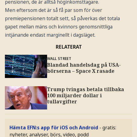
pensionen, de är alltså höginkomsttagare.
Men eftersom det är så få par som för över
premiepensionen totalt sett, så påverkas det totala
gapet mellan mäns och kvinnors genomsnittliga
intjänande endast marginellt i dagsläget.
RELATERAT
WALL STREET
Blandad handelsdag på USA-
börserna – Space X rasade
Trump tvingas betala tillbaka
100 miljarder dollar i
tullavgifter
Hämta EFN:s app för iOS och Android
- gratis:
nyheter, analyser, börs, video, podd