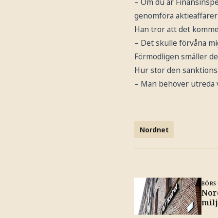
– Om du är Finansinspek
genomföra aktieaffärer 
Han tror att det kommer
– Det skulle förvåna m
Förmodligen smäller det 
Hur stor den sanktionsav
– Man behöver utreda 
Nordnet
BÖRS 
Nord
mil