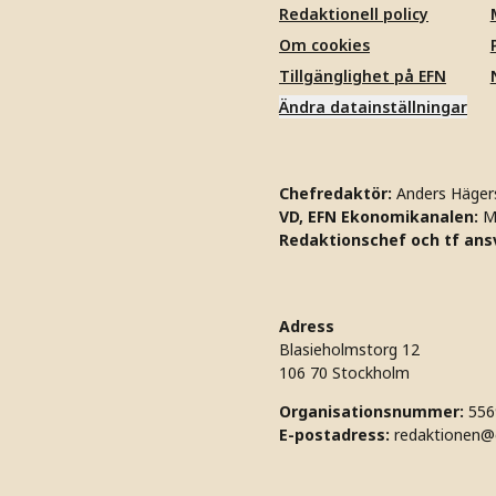
Redaktionell policy
Om cookies
Tillgänglighet på EFN
Ändra datainställningar
Chefredaktör:
Anders Häger
VD, EFN Ekonomikanalen:
M
Redaktionschef och tf ansv
Adress
Blasieholmstorg 12
106 70 Stockholm
Organisationsnummer:
556
E-postadress:
redaktionen@