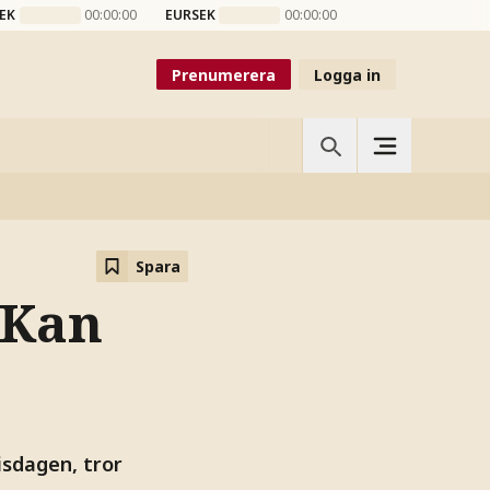
EK
00:00:00
EURSEK
00:00:00
Prenumerera
Logga in
Spara
”Kan
isdagen, tror