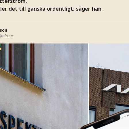
tterström.
er det till ganska ordentligt, säger han.
son
@efn.se