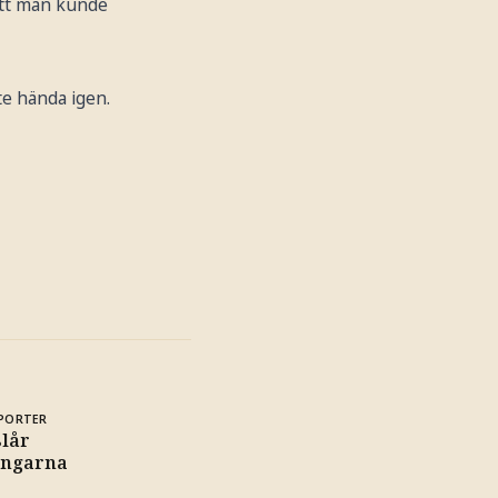
att man kunde
te hända igen.
PORTER
slår
ingarna