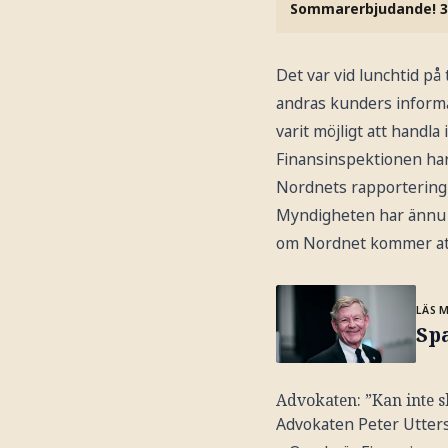
Sommarerbjudande! 3
Det var vid lunchtid på
andras kunders informa
varit möjligt att handl
Finansinspektionen har 
Nordnets rapportering 
Myndigheten har ännu i
om Nordnet kommer att f
LÄS 
Sp
Advokaten: ”Kan inte s
Advokaten Peter Utters