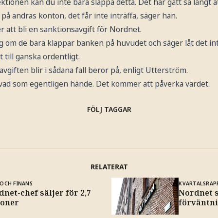
tionen kan du inte bara släppa detta. Det har gått så långt 
på andras konton, det får inte inträffa, säger han.
 att bli en sanktionsavgift för Nordnet.
ig om de bara klappar banken på huvudet och säger låt det in
till ganska ordentligt.
giften blir i sådana fall beror på, enligt Utterström.
vad som egentligen hände. Det kommer att påverka värdet.
FÖLJ TAGGAR
RELATERAT
OCH FINANS
KVARTALSRAP
net-chef säljer för 2,7
Nordnet 
joner
förväntn