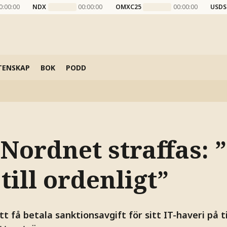
0:00:00
NDX
00:00:00
OMXC25
00:00:00
USDS
TENSKAP
BOK
PODD
 Nordnet straffas: 
till ordenligt”
få betala sanktionsavgift för sitt IT-haveri på t