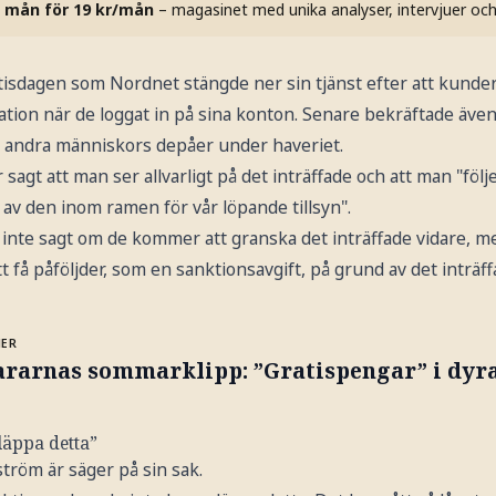
 mån för 19 kr/mån
– magasinet med unika analyser, intervjuer oc
 tisdagen som Nordnet stängde ner sin tjänst efter att kunder
tion när de loggat in på sina konton. Senare bekräftade äve
a i andra människors depåer under haveriet.
sagt att man ser allvarligt på det inträffade och att man "fö
av den inom ramen för vår löpande tillsyn".
nte sagt om de kommer att granska det inträffade vidare, 
å påföljder, som en sanktionsavgift, på grund av det inträff
MER
ararnas sommarklipp: ”Gratispengar” i dyra
läppa detta”
tröm är säger på sin sak.