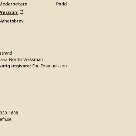
Medarbetare
Podd
Pressrum
Nyhetsbrev
strand
aria Nordin Wessman
arig utgivare:
Eric Emanuelsson
930-1608
efn.se