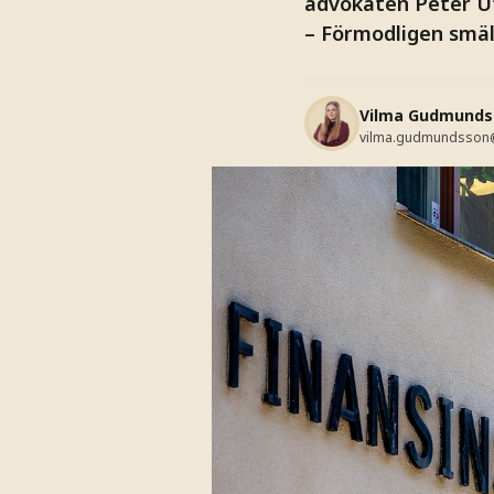
advokaten Peter U
– Förmodligen smäll
Vilma Gudmunds
vilma.gudmundsson