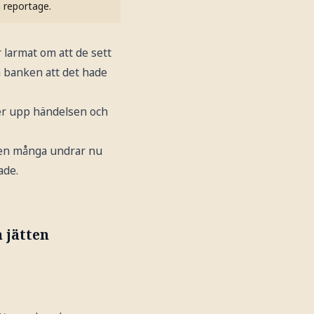
h reportage.
 larmat om att de sett
n banken att det hade
ljer upp händelsen och
men många undrar nu
ade.
 jätten