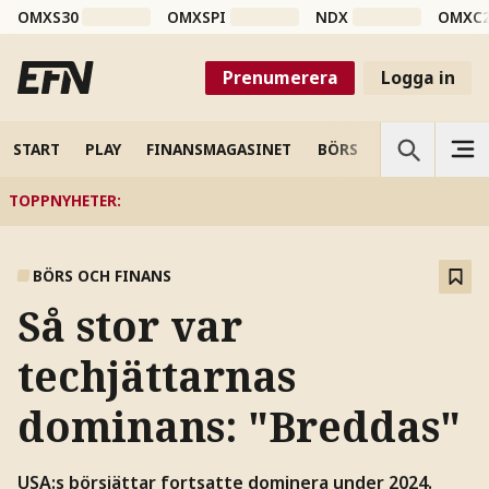
OMXS30
OMXSPI
NDX
OMXC
Prenumerera
Logga in
START
PLAY
FINANSMAGASINET
BÖRS
VETENSKAP
TOPPNYHETER
:
BÖRS OCH FINANS
Så stor var
techjättarnas
dominans: "Breddas"
USA:s börsjättar fortsatte dominera under 2024.