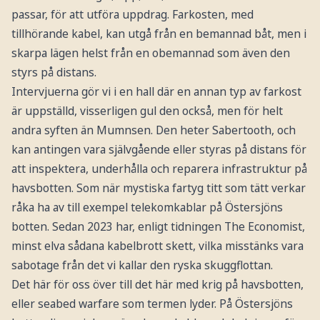
passar, för att utföra uppdrag. Farkosten, med
tillhörande kabel, kan utgå från en bemannad båt, men i
skarpa lägen helst från en obemannad som även den
styrs på distans.
Intervjuerna gör vi i en hall där en annan typ av farkost
är uppställd, visserligen gul den också, men för helt
andra syften än Mumnsen. Den heter Sabertooth, och
kan antingen vara självgående eller styras på distans för
att inspektera, underhålla och reparera infrastruktur på
havsbotten. Som när mystiska fartyg titt som tätt verkar
råka ha av till exempel telekomkablar på Östersjöns
botten. Sedan 2023 har, enligt tidningen The Economist,
minst elva sådana kabelbrott skett, vilka misstänks vara
sabotage från det vi kallar den ryska skuggflottan.
Det här för oss över till det här med krig på havsbotten,
eller seabed warfare som termen lyder. På Östersjöns