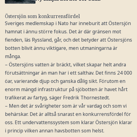
Östersjön som konkurrensfördel
Sveriges medlemskap i Nato har inneburit att Östersjön
hamnat i ännu större fokus. Det är där gränsen mot
fienden, läs Ryssland, går, och det betyder att Östersjöns
botten blivit ännu viktigare, men utmaningarna är
många.
– Östersjöns vatten är bräckt, vilket skapar helt andra
förutsättningar än man har i ett salthav. Det finns 24 000
öar, varierande djup och ganska dålig sikt. Förutom en
enorm mängd infrastruktur på sjöbotten är havet hårt
trafikerat av fartyg, säger Fredrik Thornestedt.
– Men det är svårigheter som är vår vardag och som vi
behärskar. Det är alltså snarast en konkurrensfördel för
oss. Ett undervattenssystem som klarar Östersjön klarar
i princip vilken annan havsbotten som helst.