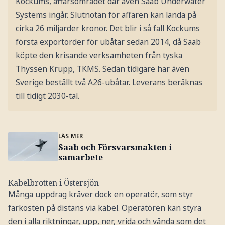
Kockums, affärsområdet där även Saab Underwater
Systems ingår. Slutnotan för affären kan landa på
cirka 26 miljarder kronor. Det blir i så fall Kockums
första exportorder för ubåtar sedan 2014, då Saab
köpte den krisande verksamheten från tyska
Thyssen Krupp, TKMS. Sedan tidigare har även
Sverige beställt två A26-ubåtar. Leverans beräknas
till tidigt 2030-tal.
LÄS MER
Saab och Försvarsmakten i
samarbete
Kabelbrotten i Östersjön
Många uppdrag kräver dock en operatör, som styr
farkosten på distans via kabel. Operatören kan styra
den i alla riktningar, upp, ner, vrida och vända som det