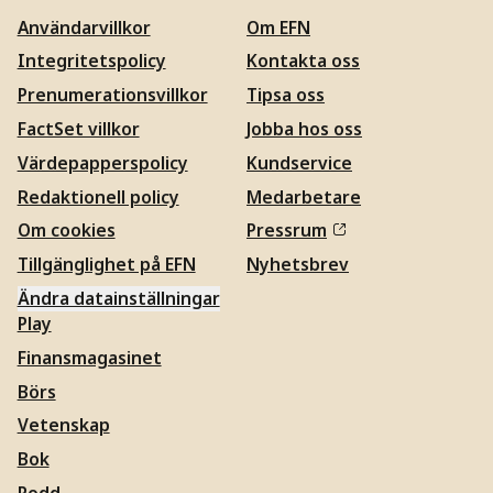
Användarvillkor
Om EFN
Integritetspolicy
Kontakta oss
Prenumerationsvillkor
Tipsa oss
FactSet villkor
Jobba hos oss
Värdepapperspolicy
Kundservice
Redaktionell policy
Medarbetare
Om cookies
Pressrum
Tillgänglighet på EFN
Nyhetsbrev
Ändra datainställningar
Play
Finansmagasinet
Börs
Vetenskap
Bok