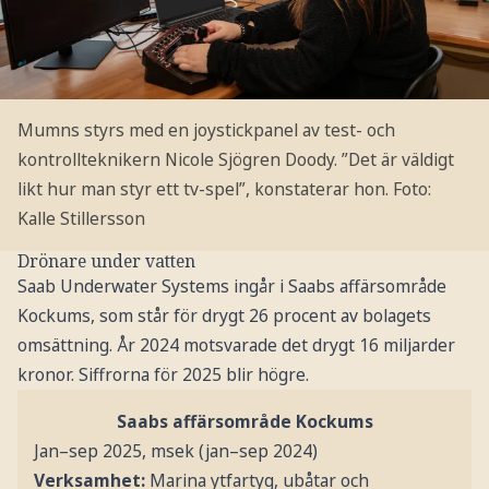
Mumns styrs med en joystickpanel av test- och
kontrollteknikern Nicole Sjögren Doody. ”Det är väldigt
likt hur man styr ett tv-spel”, konstaterar hon.
Foto:
Kalle Stillersson
Drönare under vatten
Saab Underwater Systems ingår i Saabs affärsområde
Kockums, som står för drygt 26 procent av bolagets
omsättning. År 2024 motsvarade det drygt 16 miljarder
kronor. Siffrorna för 2025 blir högre.
Saabs affärsområde Kockums
Jan–sep 2025, msek (jan–sep 2024)
Verksamhet:
Marina ytfartyg, ubåtar och