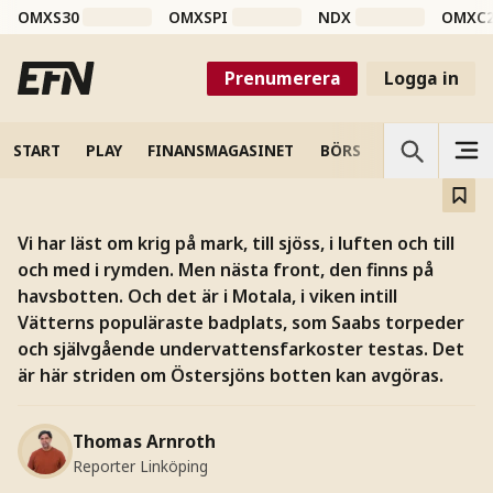
OMXS30
OMXSPI
NDX
OMXC
Saab och bottenstriden i
Östersjön
Prenumerera
Logga in
Försvarsjätten tänker vinna med torpeder och
självgående undervattensfarkoster.
START
PLAY
FINANSMAGASINET
BÖRS
VETENSKAP
Vi har läst om krig på mark, till sjöss, i luften och till
och med i rymden. Men nästa front, den finns på
havsbotten. Och det är i Motala, i viken intill
Vätterns populäraste badplats, som Saabs torpeder
och självgående undervattensfarkoster testas. Det
är här striden om Östersjöns botten kan avgöras.
Thomas Arnroth
Reporter Linköping