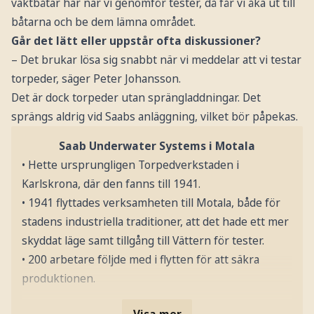
vaktbåtar här när vi genomför tester, då får vi åka ut till
båtarna och be dem lämna området.
Går det lätt eller uppstår ofta diskussioner?
– Det brukar lösa sig snabbt när vi meddelar att vi testar
torpeder, säger Peter Johansson.
Det är dock torpeder utan sprängladdningar. Det
sprängs aldrig vid Saabs anläggning, vilket bör påpekas.
Saab Underwater Systems i Motala
• Hette ursprungligen Torpedverkstaden i
Karlskrona, där den fanns till 1941.
• 1941 flyttades verksamheten till Motala, både för
stadens industriella traditioner, att det hade ett mer
skyddat läge samt tillgång till Vättern för tester.
• 200 arbetare följde med i flytten för att säkra
produktionen.
Visa mer