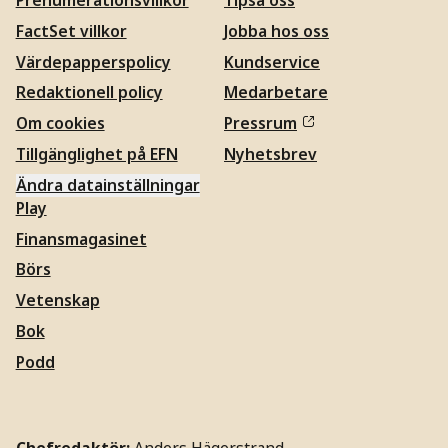
Prenumerationsvillkor
Tipsa oss
FactSet villkor
Jobba hos oss
Värdepapperspolicy
Kundservice
Redaktionell policy
Medarbetare
Om cookies
Pressrum
Tillgänglighet på EFN
Nyhetsbrev
Ändra datainställningar
Play
Finansmagasinet
Börs
Vetenskap
Bok
Podd