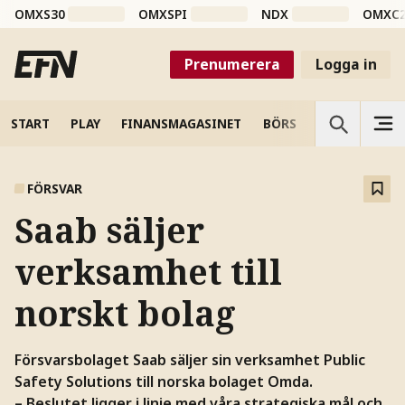
OMXS30
OMXSPI
NDX
OMXC
Prenumerera
Logga in
START
PLAY
FINANSMAGASINET
BÖRS
VETENSKAP
FÖRSVAR
Saab säljer
verksamhet till
norskt bolag
Försvarsbolaget Saab säljer sin verksamhet Public
Safety Solutions till norska bolaget Omda.
– Beslutet ligger i linje med våra strategiska mål och