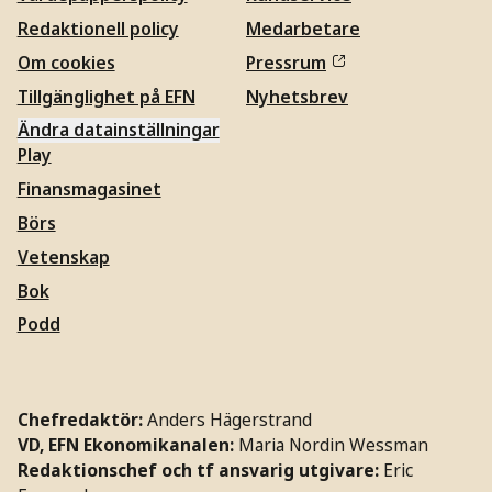
Redaktionell policy
Medarbetare
Om cookies
Pressrum
Tillgänglighet på EFN
Nyhetsbrev
Ändra datainställningar
Play
Finansmagasinet
Börs
Vetenskap
Bok
Podd
Chefredaktör:
Anders Hägerstrand
VD, EFN Ekonomikanalen:
Maria Nordin Wessman
Redaktionschef och tf ansvarig utgivare:
Eric