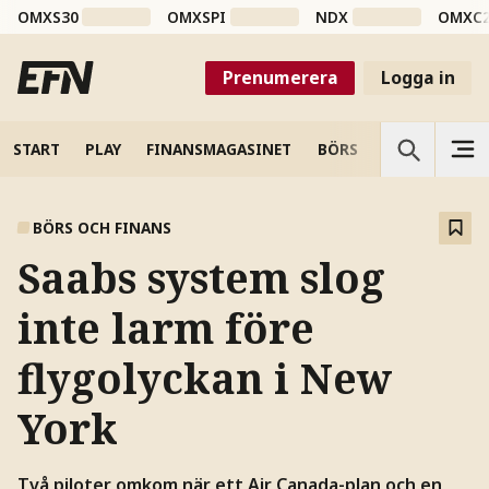
OMXS30
OMXSPI
NDX
OMXC
Prenumerera
Logga in
START
PLAY
FINANSMAGASINET
BÖRS
VETENSKAP
BÖRS OCH FINANS
Saabs system slog
inte larm före
flygolyckan i New
York
Två piloter omkom när ett Air Canada-plan och en