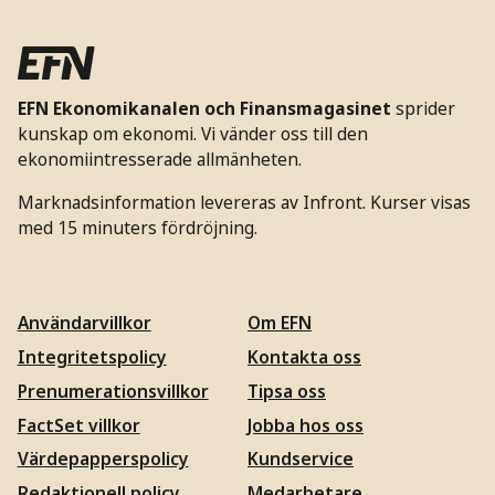
EFN Ekonomikanalen och Finansmagasinet
sprider
kunskap om ekonomi. Vi vänder oss till den
ekonomiintresserade allmänheten.
Marknadsinformation levereras av Infront. Kurser visas
med 15 minuters fördröjning.
Användarvillkor
Om EFN
Integritetspolicy
Kontakta oss
Prenumerationsvillkor
Tipsa oss
FactSet villkor
Jobba hos oss
Värdepapperspolicy
Kundservice
Redaktionell policy
Medarbetare