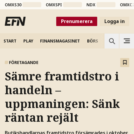
OMXS30
OMXSPI
NDX
OMXC
Prenumerera
Logga in
START
PLAY
FINANSMAGASINET
BÖRS
VETENSKAP
FÖRETAGANDE
Sämre framtidstro i
handeln –
uppmaningen: Sänk
räntan rejält
Butikshandlarnas framtidstro försämrades i oktober.