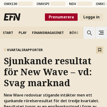
OMXS30
OMXSPI
NDX
OMXC
Prenumerera
Logga in
START
PLAY
FINANSMAGASINET
BÖRS
VETENSKAP
KVARTALSRAPPORTER
Sjunkande resultat
för New Wave – vd:
Svag marknad
New Wave redovisar stigande intäkter men ett
sjunkande rörelseresultat för det tredje kvartalet.
Resultatet tyngs av en engångskostnad i form av