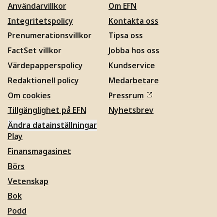
Användarvillkor
Om EFN
Integritetspolicy
Kontakta oss
Prenumerationsvillkor
Tipsa oss
FactSet villkor
Jobba hos oss
Värdepapperspolicy
Kundservice
Redaktionell policy
Medarbetare
Om cookies
Pressrum
Tillgänglighet på EFN
Nyhetsbrev
Ändra datainställningar
Play
Finansmagasinet
Börs
Vetenskap
Bok
Podd