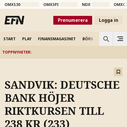
OMXS30
OMXSPI
NDX
OMXC
Prenumerera
Logga in
START
PLAY
FINANSMAGASINET
BÖRS
VETENSKAP
TOPPNYHETER
:
SANDVIK: DEUTSCHE
BANK HÖJER
RIKTKURSEN TILL
238 KR (233)