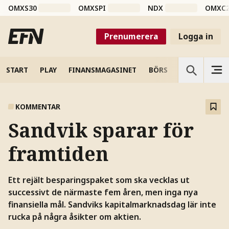
OMXS30
OMXSPI
NDX
OMXC
Prenumerera
Logga in
START
PLAY
FINANSMAGASINET
BÖRS
VETENSKAP
KOMMENTAR
Sandvik sparar för
framtiden
Ett rejält besparingspaket som ska vecklas ut
successivt de närmaste fem åren, men inga nya
finansiella mål. Sandviks kapitalmarknadsdag lär inte
rucka på några åsikter om aktien.