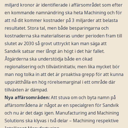
miljard kronor är identifierade i affärsområdet som efter
en kommande namnändring ska heta Machining och för
att nå dit kommer kostnader på 3 miljarder att belasta
resultatet. Stora tal, men både besparingarna och
kostnaderna ska materialiseras under perioden fram till
slutet av 2030 så grovt uttryckt kan man säga att
Sandvik satsar mer långt än högt i det här fallet.
Åtgärderna ska understödja både en ökad
regionalisering och tillväxtinitiativ, men lika mycket bör
man nog tolka in att det är proaktiva grepp för att kunna
upprätthålla en hög rörelsemarginal i ett område där
tillväxten är dämpad.
Nya affärsområden:
Att stuva om och byta namn på
affärsområdena är något av en specialgren för Sandvik
och nu är det dags igen. Manufacturing and Machining
Solutions ska klyvas i två delar – Machining respektive