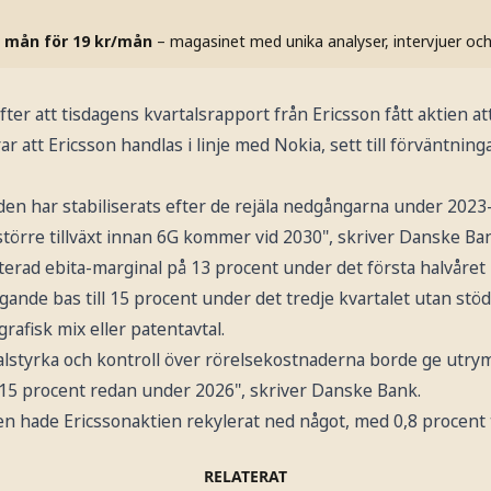
 mån för 19 kr/mån
– magasinet med unika analyser, intervjuer oc
er att tisdagens kvartalsrapport från Ericsson fått aktien a
 att Ericsson handlas i linje med Nokia, sett till förväntning
 har stabiliserats efter de rejäla nedgångarna under 2023-
törre tillväxt innan 6G kommer vid 2030", skriver Danske Ba
sterad ebita-marginal på 13 procent under det första halvåret 
ande bas till 15 procent under det tredje kvartalet utan stö
grafisk mix eller patentavtal.
alstyrka och kontroll över rörelsekostnaderna borde ge utry
15 procent redan under 2026", skriver Danske Bank.
n hade Ericssonaktien rekylerat ned något, med 0,8 procent ti
RELATERAT