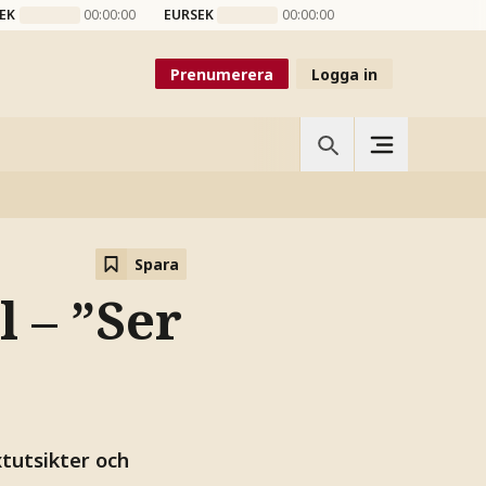
EK
00:00:00
EURSEK
00:00:00
Prenumerera
Logga in
Spara
l – ”Ser
xtutsikter och