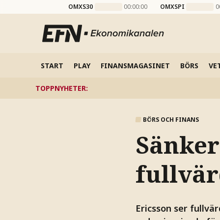
OMXS30
00:00:00
OMXSPI
0
START
PLAY
FINANSMAGASINET
BÖRS
VE
TOPPNYHETER
:
BÖRS OCH FINANS
Sänker 
fullvär
Ericsson ser fullvä