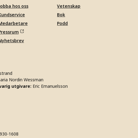
Jobba hos oss
Vetenskap
Kundservice
Bok
Medarbetare
Podd
Pressrum
Nyhetsbrev
strand
aria Nordin Wessman
arig utgivare:
Eric Emanuelsson
930-1608