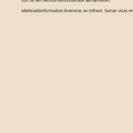
oss till den ekonomiintresserade allmänheten.
Marknadsinformation levereras av Infront. Kurser visas m