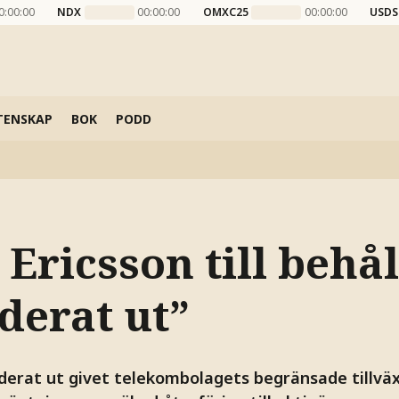
0:00:00
NDX
00:00:00
OMXC25
00:00:00
USDS
TENSKAP
BOK
PODD
Ericsson till behål
derat ut”
rderat ut givet telekombolagets begränsade tillvä