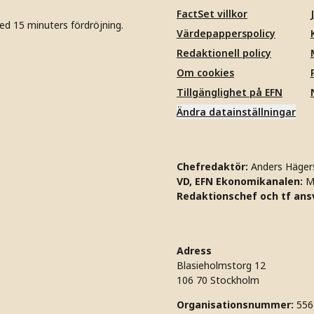
FactSet villkor
ed 15 minuters fördröjning.
Värdepapperspolicy
Redaktionell policy
Om cookies
Tillgänglighet på EFN
Ändra datainställningar
Chefredaktör:
Anders Häger
VD, EFN Ekonomikanalen:
M
Redaktionschef och tf ansv
Adress
Blasieholmstorg 12
106 70 Stockholm
Organisationsnummer:
556