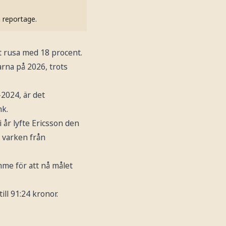
h reportage.
tt rusa med 18 procent.
arna på 2026, trots
2024, är det
nk.
i år lyfte Ericsson den
d varken från
mme för att nå målet
ll 91:24 kronor.