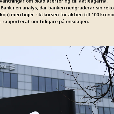
väntningar om ökad återföring till aktieägarna.
 Bank i en analys, där banken nedgraderar sin re
 (köp) men höjer riktkursen för aktien till 100 kronor
 rapporterat om tidigare på onsdagen.