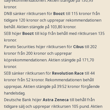
säljrekommendationen. Aktien stängde på 130,95
kronor.
DNB sänker riktkursen för
Boozt
till 115 kronor från
tidigare 120 kronor och upprepar rekommendationen
behåll. Aktien stängde på 103,80 kronor.
SEB höjer
Boozt
till köp från behåll med riktkursen 135
kronor.
Pareto Securities höjer riktkursen för
Cibus
till 202
kronor från 200 kronor och upprepar
köprekommendationen. Aktien stängde på 171,70
kronor.
SEB sänker riktkursen för
Revolution Race
till 44
kronor från 52 kronor. Rekommendationen behåll
upprepas. Aktien stängde på 39:52 kronor förgående
handelsdag.
Deutsche Bank höjer
Astra Zeneca
till behåll från
tidigare sälj och upprepar riktkursen 105 pund. Aktien