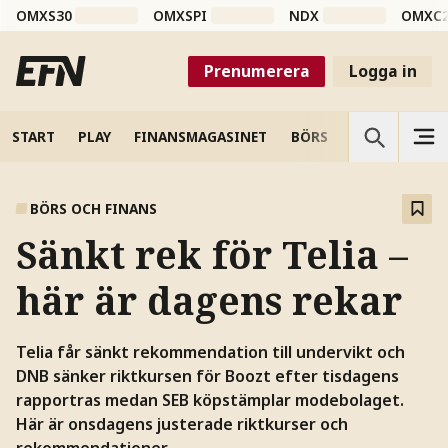
OMXS30
OMXSPI
NDX
OMXC
Prenumerera
Logga in
START
PLAY
FINANSMAGASINET
BÖRS
VETENSKAP
BÖRS OCH FINANS
Sänkt rek för Telia –
här är dagens rekar
Telia får sänkt rekommendation till undervikt och
DNB sänker riktkursen för Boozt efter tisdagens
rapportras medan SEB köpstämplar modebolaget.
Här är onsdagens justerade riktkurser och
rekommendationer.