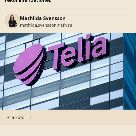
Mathilda Svensson
mathilda.svensson@efn.se
Telia
Foto: TT