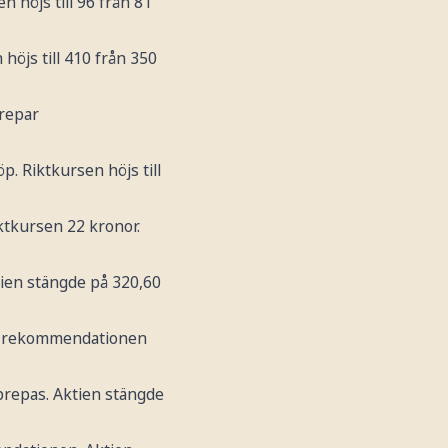
en höjs till 96 från 81
 höjs till 410 från 350
prepar
öp. Riktkursen höjs till
iktkursen 22 kronor.
ktien stängde på 320,60
ar rekommendationen
prepas. Aktien stängde