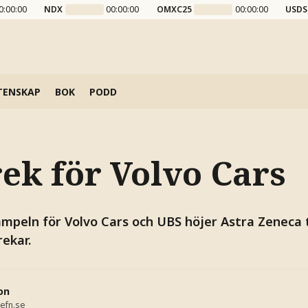
0:00:00
NDX
00:00:00
OMXC25
00:00:00
USDS
TENSKAP
BOK
PODD
ek för Volvo Cars
peln för Volvo Cars och UBS höjer Astra Zeneca ti
ekar.
on
efn.se