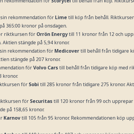
in rekommendation för
Storytel
till behåll från köp. Riktkurs
r sin rekommendation för
Lime
till köp från behåll. Riktkursen
 på 365:00 kronor på onsdagen.
er riktkursen för
Orrön Energy
till 11 kronor från 12 och up
Aktien stängde på 5,94 kronor.
 sin rekommendation för
Medicover
till behåll från tidigare k
ktien stängde på 207 kronor.
mmendation för
Volvo Cars
till behåll från tidigare köp med r
3 kronor.
iktkursen för
Sobi
till 285 kronor från tidigare 275 kronor. A
iktkursen för
Securitas
till 120 kronor från 99 och upprep
de på 158,65 kronor.
ör
Karnov
till 105 från 95 kronor. Rekommendationen köp up