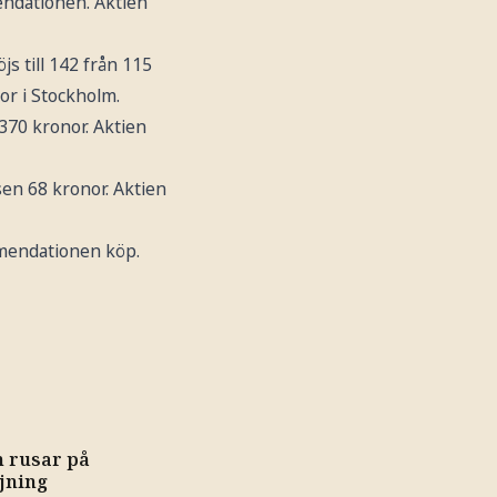
ndationen. Aktien
js till 142 från 115
r i Stockholm.
 370 kronor. Aktien
sen 68 kronor. Aktien
mmendationen köp.
n rusar på
jning