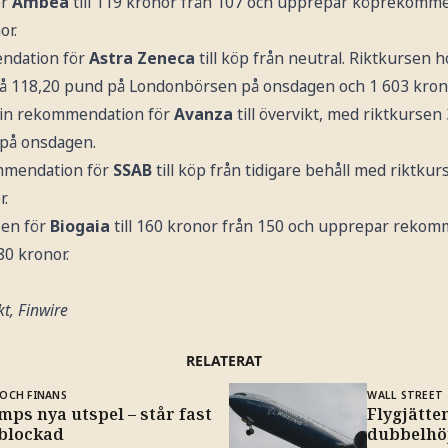
ör
Ambea
till 119 kronor från 107 och upprepar köprekomme
or.
ndation för
Astra Zeneca
till köp från neutral. Riktkursen hö
på 118,20 pund på Londonbörsen på onsdagen och 1 603 krono
sin rekommendation för
Avanza
till övervikt, med riktkursen
 på onsdagen.
mmendation för
SSAB
till köp från tidigare behåll med riktkur
r.
sen för
Biogaia
till 160 kronor från 150 och upprepar reko
80 kronor.
t, Finwire
RELATERAT
OCH FINANS
WALL STREET
ps nya utspel – står fast
Flygjätte
 blockad
dubbelhö