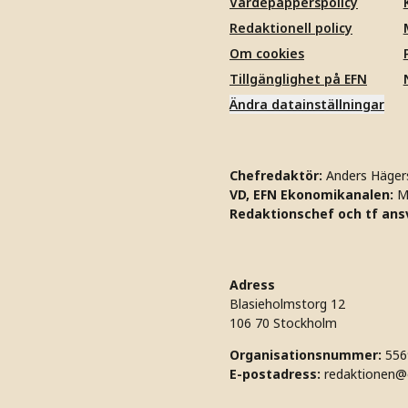
Värdepapperspolicy
Redaktionell policy
Om cookies
Tillgänglighet på EFN
Ändra datainställningar
Chefredaktör:
Anders Häger
VD, EFN Ekonomikanalen:
M
Redaktionschef och tf ansv
Adress
Blasieholmstorg 12
106 70 Stockholm
Organisationsnummer:
556
E-postadress:
redaktionen@