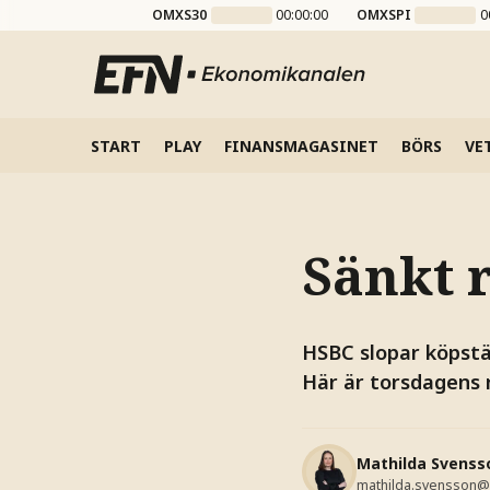
OMXS30
00:00:00
OMXSPI
0
START
PLAY
FINANSMAGASINET
BÖRS
VE
Sänkt r
HSBC slopar köpstäm
Här är torsdagens r
Mathilda Svenss
mathilda.svensson@