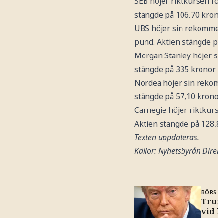
SEB höjer riktkursen f
stängde på 106,70 kron
UBS höjer sin rekomme
pund. Aktien stängde 
Morgan Stanley höjer 
stängde på 335 kronor
Nordea höjer sin reko
stängde på 57,10 krono
Carnegie höjer riktkur
Aktien stängde på 128,
Texten uppdateras.
Källor: Nyhetsbyrån Direk
BÖRS 
Trum
vid