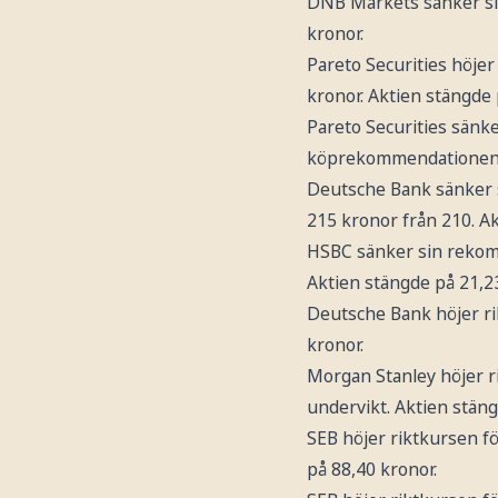
DNB Markets sänker s
kronor.
Pareto Securities höje
kronor. Aktien stängde
Pareto Securities sänk
köprekommendationen. 
Deutsche Bank sänker
215 kronor från 210. A
HSBC sänker sin reko
Aktien stängde på 21,2
Deutsche Bank höjer r
kronor.
Morgan Stanley höjer r
undervikt. Aktien stäng
SEB höjer riktkursen f
på 88,40 kronor.