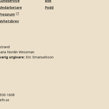
Kundservice
Bok
Medarbetare
Podd
Pressrum
Nyhetsbrev
strand
aria Nordin Wessman
arig utgivare:
Eric Emanuelsson
930-1608
efn.se