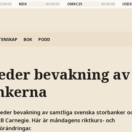
0:00:00
NDX
00:00:00
OMXC25
00:00:00
USDS
TENSKAP
BOK
PODD
leder bevakning av
nkerna
leder bevakning av samtliga svenska storbanker oc
NB Carnegie. Här är måndagens riktkurs- och
rändringar.