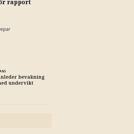
ör rapport
repar
ANS
inleder bevakning
med undervikt