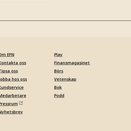
Om EFN
Play
Kontakta oss
Finansmagasinet
Tipsa oss
Börs
Jobba hos oss
Vetenskap
Kundservice
Bok
Medarbetare
Podd
Pressrum
Nyhetsbrev