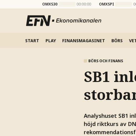
OMXS30
00:00:00
OMXSPI
0
START
PLAY
FINANSMAGASINET
BÖRS
VE
BÖRS OCH FINANS
SB1 in
storba
Analyshuset SB1 in
höjd riktkurs av D
rekommendationsfö