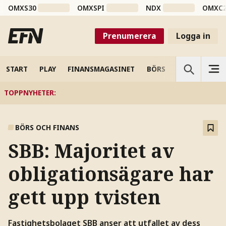
OMXS30
OMXSPI
NDX
OMXC
Prenumerera
Logga in
START
PLAY
FINANSMAGASINET
BÖRS
VETENSKAP
TOPPNYHETER
:
BÖRS OCH FINANS
SBB: Majoritet av
obligationsägare har
gett upp tvisten
Fastighetsbolaget SBB anser att utfallet av dess