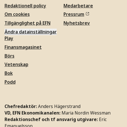
Redaktionell policy
Medarbetare
Om cookies
Pressrum
Tillgänglighet på EFN
Nyhetsbrev
Ändra datainställningar
Play
Finansmagasinet
Börs
Vetenskap
Bok
Podd
Chefredaktör:
Anders Hägerstrand
VD, EFN Ekonomikanalen:
Maria Nordin Wessman
Redaktionschef och tf ansvarig utgivare:
Eric
Emanuelsson