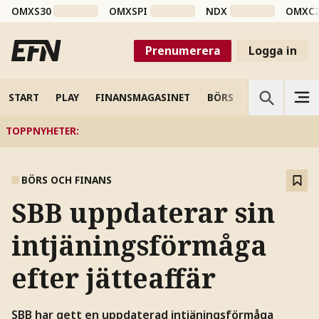
OMXS30
OMXSPI
NDX
OMXC
Prenumerera
Logga in
START
PLAY
FINANSMAGASINET
BÖRS
VETENSKAP
TOPPNYHETER
:
BÖRS OCH FINANS
SBB uppdaterar sin
intjäningsförmåga
efter jätteaffär
SBB har gett en uppdaterad intjäningsförmåga