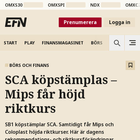
OMXS30
OMXSPI
NDX
OMXC
Prenumerera
Logga in
START
PLAY
FINANSMAGASINET
BÖRS
VETENSKAP
BÖRS OCH FINANS
SCA köpstämplas –
Mips får höjd
riktkurs
SB1 köpstämplar SCA. Samtidigt får Mips och
Coloplast höjda riktkurser. Här är dagens
rekommendations- och riktkursförändringar.