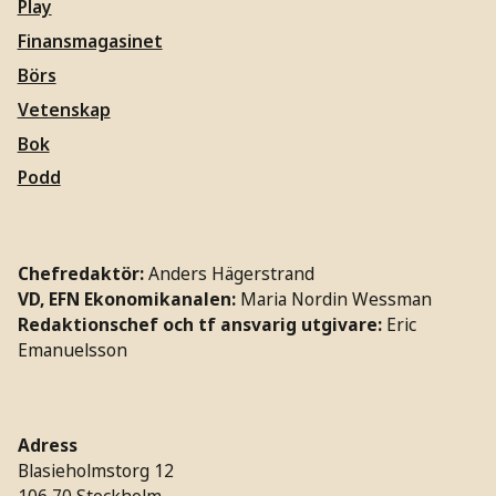
Play
Finansmagasinet
Börs
Vetenskap
Bok
Podd
Chefredaktör:
Anders Hägerstrand
VD, EFN Ekonomikanalen:
Maria Nordin Wessman
Redaktionschef och tf ansvarig utgivare:
Eric
Emanuelsson
Adress
Blasieholmstorg 12