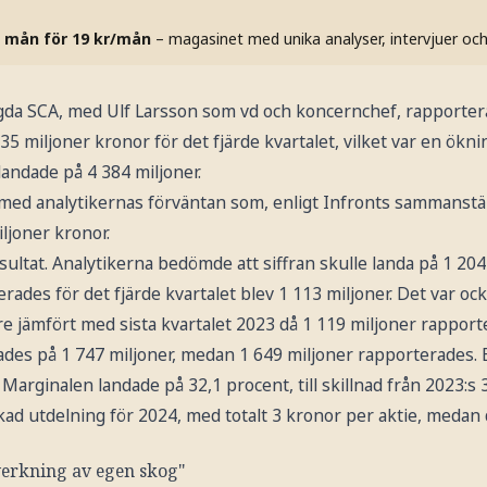
 mån för 19 kr/mån
– magasinet med unika analyser, intervjuer oc
gda SCA, med Ulf Larsson som vd och koncernchef, rapporte
5 miljoner kronor för det fjärde kvartalet, vilket var en ökn
 landade på 4 384 miljoner.
e med analytikernas förväntan som, enligt Infronts sammanstäl
ljoner kronor.
ultat. Analytikerna bedömde att siffran skulle landa på 1 204
rades för det fjärde kvartalet blev 1 113 miljoner. Det var oc
e jämfört med sista kvartalet 2023 då 1 119 miljoner rapport
ades på 1 747 miljoner, medan 1 649 miljoner rapporterades. 
. Marginalen landade på 32,1 procent, till skillnad från 2023:s 
kad utdelning för 2024, med totalt 3 kronor per aktie, medan 
verkning av egen skog"