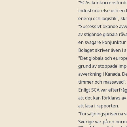
"SCAs konkurrensfördel
industrirörelse och en
energi och logistik", sk
"Successivt ökande avve
av stigande globala råv
en svagare konjunktur o
Bolaget skriver även i s
"Det globala och europ
grund av stoppade impo
avverkning i Kanada. De
timmer och massaved"
Enligt SCA var efterfrå
att det kan förklaras 
att läsa i rapporten.
"Försäljningspriserna v
Sverige var på en norma