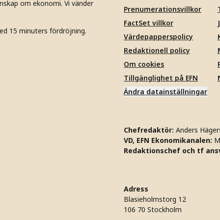
unskap om ekonomi. Vi vänder
Prenumerationsvillkor
FactSet villkor
ed 15 minuters fördröjning.
Värdepapperspolicy
Redaktionell policy
Om cookies
Tillgänglighet på EFN
Ändra datainställningar
Chefredaktör:
Anders Häger
VD, EFN Ekonomikanalen:
M
Redaktionschef och tf ansv
Adress
Blasieholmstorg 12
106 70 Stockholm