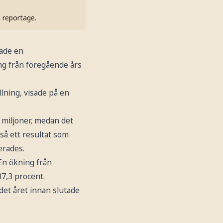
h reportage.
rade en
ing från föregående års
lning, visade på en
 miljoner, medan det
kså ett resultat som
erades.
En ökning från
37,3 procent.
det året innan slutade