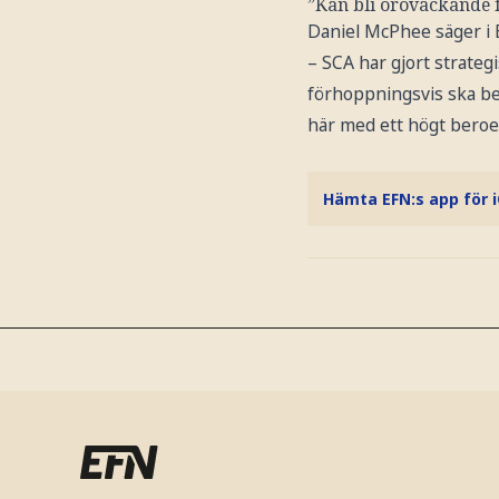
”Kan bli oroväckande f
Daniel McPhee säger i 
– SCA har gjort strateg
förhoppningsvis ska beh
här med ett högt beroe
Hämta EFN:s app för 