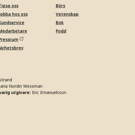
Tipsa oss
Börs
Jobba hos oss
Vetenskap
Kundservice
Bok
Medarbetare
Podd
Pressrum
Nyhetsbrev
strand
aria Nordin Wessman
arig utgivare:
Eric Emanuelsson