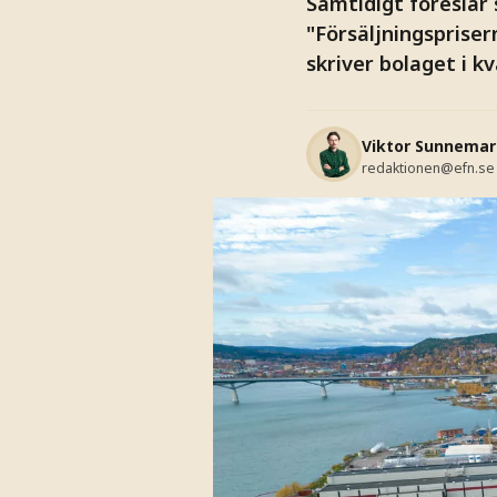
Samtidigt föreslår 
"Försäljningspriser
skriver bolaget i k
Viktor Sunnemar
redaktionen@efn.se