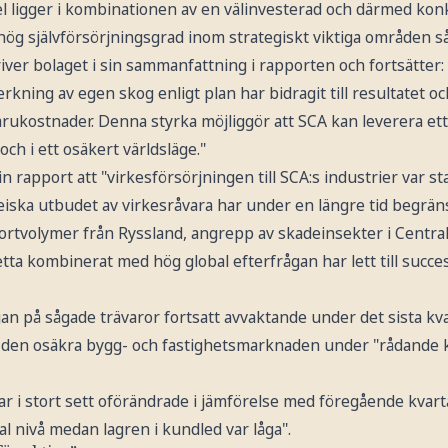
 ligger i kombinationen av en välinvesterad och därmed kon
 hög självförsörjningsgrad inom strategiskt viktiga områden 
river bolaget i sin sammanfattning i rapporten och fortsätter:
rkning av egen skog enligt plan har bidragit till resultatet 
arukostnader. Denna styrka möjliggör att SCA kan leverera ett 
ch i ett osäkert världsläge."
in rapport att "virkesförsörjningen till SCA:s industrier var sta
eiska utbudet av virkesråvara har under en längre tid begrän
rtvolymer från Ryssland, angrepp av skadeinsekter i Centra
tta kombinerat med hög global efterfrågan har lett till succe
.
gan på sågade trävaror fortsatt avvaktande under det sista kv
av den osäkra bygg- och fastighetsmarknaden under "rådande k
ar i stort sett oförändrade i jämförelse med föregående kvart
l nivå medan lagren i kundled var låga".