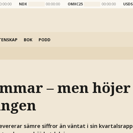
0:00:00
NDX
00:00:00
OMXC25
00:00:00
USDS
TENSKAP
BOK
PODD
mmar – men höjer
ingen
vererar sämre siffror än väntat i sin kvartalsrapp