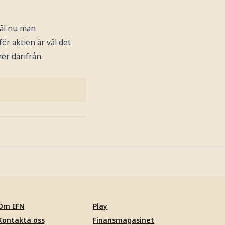
väl nu man
r aktien är väl det
er därifrån.
Om EFN
Play
Kontakta oss
Finansmagasinet