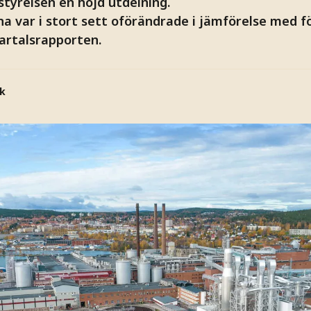
styrelsen en höjd utdelning.
na var i stort sett oförändrade i jämförelse med 
vartalsrapporten.
k