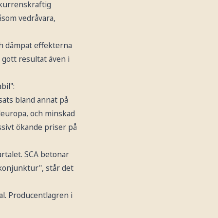
kurrenskraftig
såsom vedråvara,
och dämpat effekterna
gott resultat även i
bil":
sats bland annat på
leuropa, och minskad
ssivt ökande priser på
artalet. SCA betonar
onjunktur", står det
al. Producentlagren i