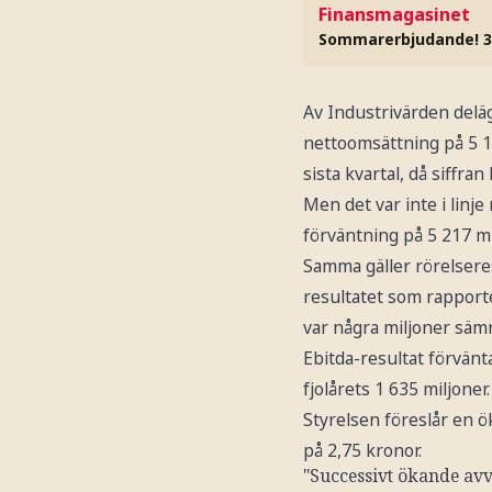
Finansmagasinet
Sommarerbjudande! 3
Av Industrivärden delä
nettoomsättning på 5 13
sista kvartal, då siffran
Men det var inte i linj
förväntning på 5 217 mi
Samma gäller rörelseres
resultatet som rapporte
var några miljoner sämr
Ebitda-resultat förvänt
fjolårets 1 635 miljoner
Styrelsen föreslår en ö
på 2,75 kronor.
"Successivt ökande av