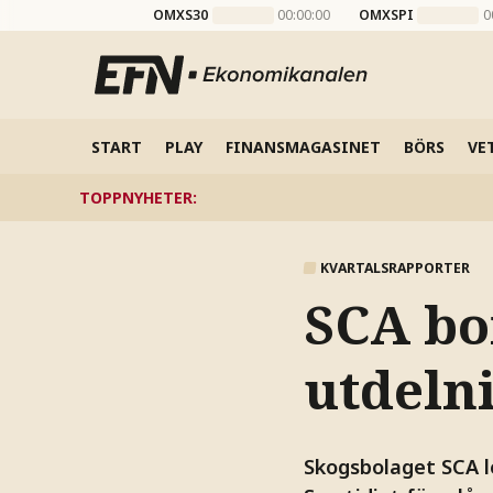
OMXS30
00:00:00
OMXSPI
0
START
PLAY
FINANSMAGASINET
BÖRS
VE
TOPPNYHETER
:
KVARTALSRAPPORTER
SCA bo
utdeln
Skogsbolaget SCA le