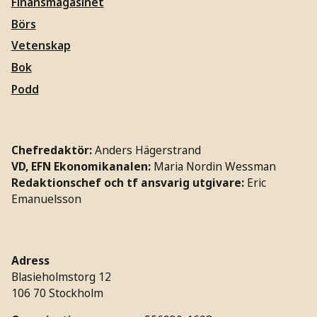
Finansmagasinet
Börs
Vetenskap
Bok
Podd
Chefredaktör:
Anders Hägerstrand
VD, EFN Ekonomikanalen:
Maria Nordin Wessman
Redaktionschef och tf ansvarig utgivare:
Eric
Emanuelsson
Adress
Blasieholmstorg 12
106 70 Stockholm