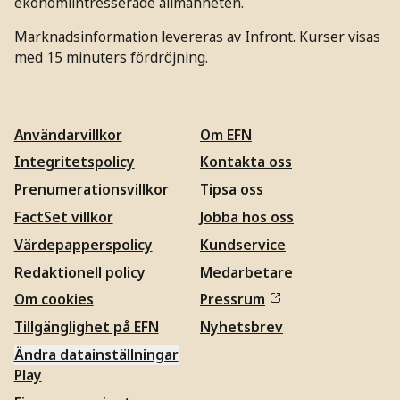
ekonomiintresserade allmänheten.
Marknadsinformation levereras av Infront. Kurser visas
med 15 minuters fördröjning.
Användarvillkor
Om EFN
Integritetspolicy
Kontakta oss
Prenumerationsvillkor
Tipsa oss
FactSet villkor
Jobba hos oss
Värdepapperspolicy
Kundservice
Redaktionell policy
Medarbetare
Om cookies
Pressrum
Tillgänglighet på EFN
Nyhetsbrev
Ändra datainställningar
Play