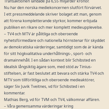
Transaktionen landade på 6,55 miljarder kronor.
Nu har den norska mediekoncernen slutfört förvärvet.
I ett pressmeddelande skriver bolaget att man, genom
att förena kompletterande styrkor, kommer erbjuda
publiken en rikare och mer komplett medieupplevelse.
– TV4 och MTV är pålitliga och oberoende
nyhetsförmedlare och nationella hörnstenar för skyddet
av demokratiska värderingar, samtidigt som de är kända
för sitt högkvalitativa underhållnings-, sport- och
dramainnehåll. I en sådan kontext blir Schibsted en
idealisk långsiktig ägare som, med stöd av Tinius-
stiftelsen, är fast beslutet att bevara och stärka TV4 och
MTV som tillförlitliga och oberoende medieaktörer,
säger Siv Juvik Tveitnes, vd för Schibsted i en
kommentar.
Mathias Berg, vd för TVM och TV4, välkomnar affären.
– Våra gemensamma värderingar kring