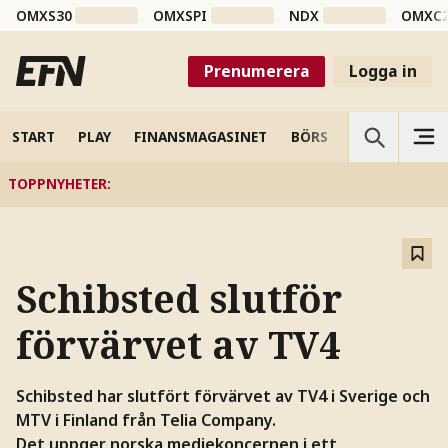
OMXS30
OMXSPI
NDX
OMXC
Prenumerera
Logga in
START
PLAY
FINANSMAGASINET
BÖRS
VETENSKAP
TOPPNYHETER
:
Schibsted slutför
förvärvet av TV4
Schibsted har slutfört förvärvet av TV4 i Sverige och
MTV i Finland från Telia Company.
Det uppger norska mediekoncernen i ett