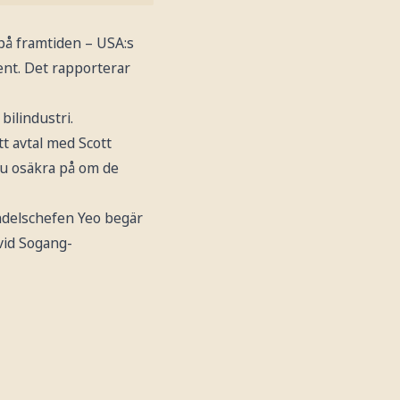
 på framtiden – USA:s
ent. Det rapporterar
bilindustri.
tt avtal med Scott
 nu osäkra på om de
andelschefen Yeo begär
vid Sogang-