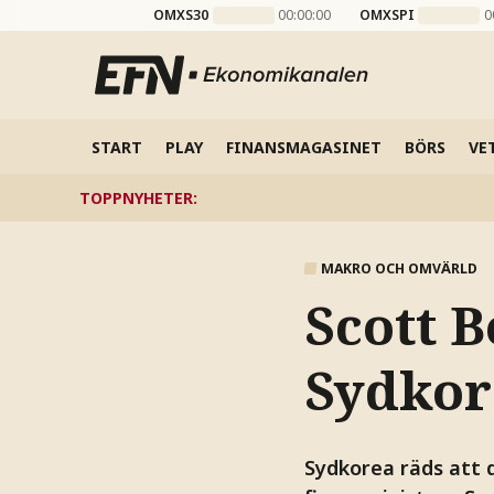
OMXS30
00:00:00
OMXSPI
0
START
PLAY
FINANSMAGASINET
BÖRS
VE
TOPPNYHETER
:
MAKRO OCH OMVÄRLD
Scott B
Sydkor
Sydkorea räds att 