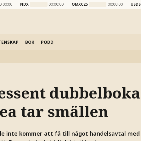
0:00:00
NDX
00:00:00
OMXC25
00:00:00
USDS
TENSKAP
BOK
PODD
essent dubbelbokar
ea tar smällen
de inte kommer att få till något handelsavtal med