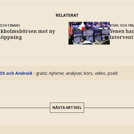
RELATERAT
OCH FINANS
BÖRS OCH FIN
ckholmsbörsen mot ny
Yenen har 
söppning
interven
iOS och Android
- gratis: nyheter, analyser, börs, video, podd
NÄSTA ARTIKEL