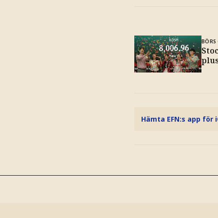
BÖRS 
Sto
plu
Hämta EFN:s app för 