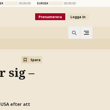
EK
00:00:00
EURSEK
00:00:00
Prenumerera
Logga in
Spara
 sig –
 USA efter att