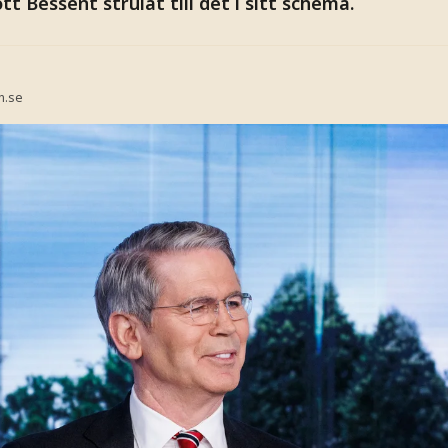
tt Bessent strulat till det i sitt schema.
n.se