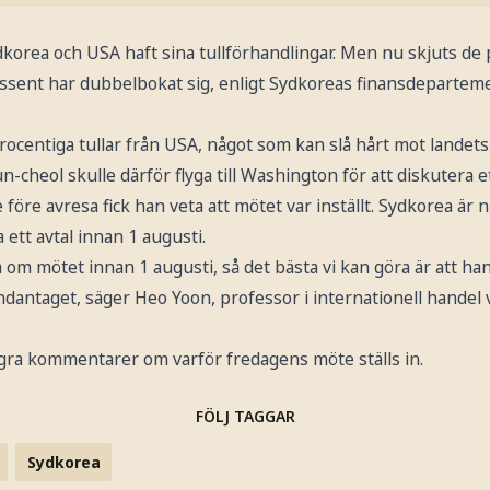
korea och USA haft sina tullförhandlingar. Men nu skjuts de
essent har dubbelbokat sig, enligt Sydkoreas finansdepartem
ocentiga tullar från USA, något som kan slå hårt mot landets 
-cheol skulle därför flyga till Washington för att diskutera e
öre avresa fick han veta att mötet var inställt. Sydkorea är
ett avtal innan 1 augusti.
ka om mötet innan 1 augusti, så det bästa vi kan göra är att h
ndantaget, säger Heo Yoon, professor i internationell handel 
.
gra kommentarer om varför fredagens möte ställs in.
FÖLJ TAGGAR
Sydkorea