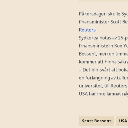
På torsdagen skulle Syd
finansminister Scott B
Reuters
.
Sydkorea hotas av 25-pr
Finansministern Koo Yun
Bessent, men en timme f
kommer att hinna säkra 
– Det blir svårt att bo
en förlängning av tullu
universitet, till Reuters
USA har inte lämnat nå
Scott Bessent
USA