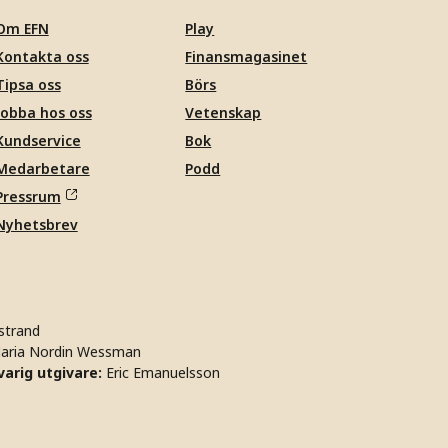
Om EFN
Play
Kontakta oss
Finansmagasinet
Tipsa oss
Börs
Jobba hos oss
Vetenskap
Kundservice
Bok
Medarbetare
Podd
Pressrum
Nyhetsbrev
strand
aria Nordin Wessman
arig utgivare:
Eric Emanuelsson