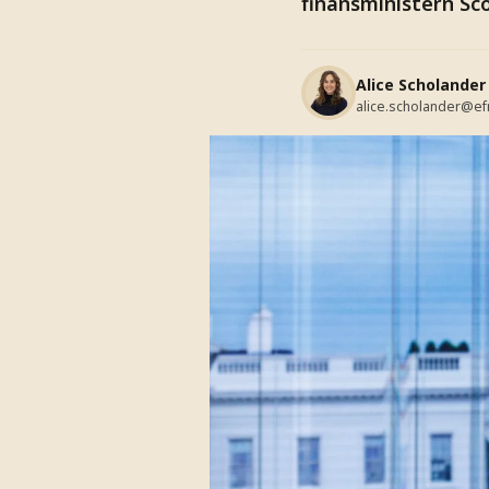
finansministern Sco
Alice Scholander
alice.scholander@ef