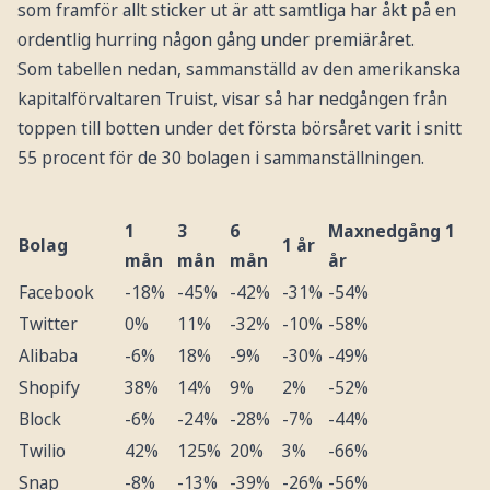
som framför allt sticker ut är att samtliga har åkt på en
ordentlig hurring någon gång under premiäråret.
Som tabellen nedan, sammanställd av den amerikanska
kapitalförvaltaren Truist, visar så har nedgången från
toppen till botten under det första börsåret varit i snitt
55 procent för de 30 bolagen i sammanställningen.
1
3
6
Maxnedgång 1
Bolag
1 år
mån
mån
mån
år
Facebook
-18%
-45%
-42%
-31%
-54%
Twitter
0%
11%
-32%
-10%
-58%
Alibaba
-6%
18%
-9%
-30%
-49%
Shopify
38%
14%
9%
2%
-52%
Block
-6%
-24%
-28%
-7%
-44%
Twilio
42%
125%
20%
3%
-66%
Snap
-8%
-13%
-39%
-26%
-56%