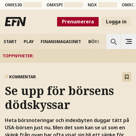
OMXS30
OMXSPI
NDX
OMXC
Prenumerera
Logga in
START
PLAY
FINANSMAGASINET
BÖRS
VETENSKAP
TOPPNYHETER
:
KOMMENTAR
Se upp för börsens
dödskyssar
Heta börsnoteringar och indexbyten duggar tätt på
USA-börsen just nu. Men det som kan se ut som en
skänk från ovan har ofta visat sig bli ett sänke för