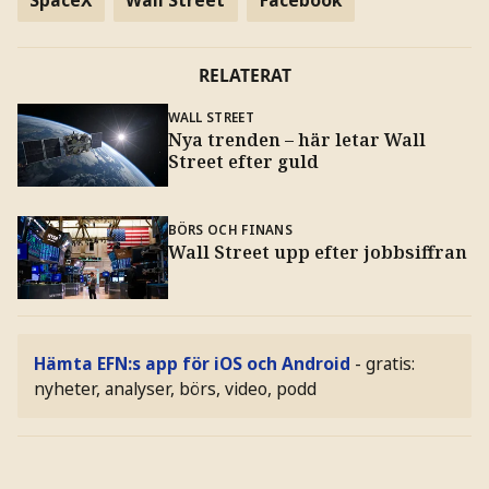
SpaceX
Wall Street
Facebook
RELATERAT
WALL STREET
Nya trenden – här letar Wall
Street efter guld
BÖRS OCH FINANS
Wall Street upp efter jobbsiffran
Hämta EFN:s app för iOS och Android
- gratis:
nyheter, analyser, börs, video, podd