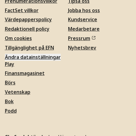
Prenumerationsvillkor
Tipsa oss
FactSet villkor
Jobba hos oss
Värdepapperspolicy
Kundservice
Redaktionell policy
Medarbetare
Om cookies
Pressrum
Tillgänglighet på EFN
Nyhetsbrev
Ändra datainställningar
Play
Finansmagasinet
Börs
Vetenskap
Bok
Podd