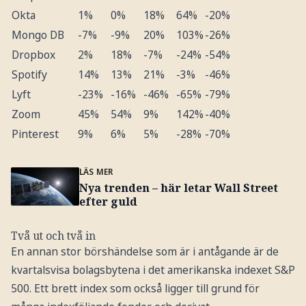
Okta
1%
0%
18%
64%
-20%
Mongo DB
-7%
-9%
20%
103%
-26%
Dropbox
2%
18%
-7%
-24%
-54%
Spotify
14%
13%
21%
-3%
-46%
Lyft
-23%
-16%
-46%
-65%
-79%
Zoom
45%
54%
9%
142%
-40%
Pinterest
9%
6%
5%
-28%
-70%
Uber
3%
-4%
-34%
-21%
-68%
Crowdstrike
22%
19%
-18%
64%
-67%
LÄS MER
Nya trenden – här letar Wall Street
Cloudflare
-13%
0%
6%
90%
-32%
efter guld
Datadog
-16%
1%
-15%
128%
-42%
Snowflake
-5%
30%
-9%
27%
-52%
Två ut och två in
En annan stor börshändelse som är i antågande är de
Palantir
13%
164%
132%
153%
-53%
kvartalsvisa bolagsbytena i det amerikanska indexet S&P
DoorDash
-19%
-28%
-28%
-13%
-47%
500. Ett brett index som också ligger till grund för
Airbnb
3%
37%
0%
25%
-39%