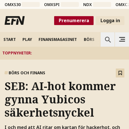
OMXS30
OMXSPI
NDX
OMXC
Prenumerera
Logga in
START
PLAY
FINANSMAGASINET
BÖRS
VETENSKAP
TOPPNYHETER
:
BÖRS OCH FINANS
SEB: AI-hot kommer
gynna Yubicos
säkerhetsnyckel
I och med att AI ritar om kartan för hackerhot, och