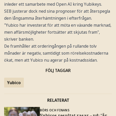
inleder ett samarbete med Open AI kring Yubikeys.
SEB justerar dock ned sina prognoser för att återspegla
den långsamma återhämtningen i efterfrågan.
"Yubico har investerat för att möta en växande marknad,
men affärsmöjligheter fortsätter att skjutas fram",
skriver banken.
De framhåller att orderingången på rullande tolv
månader är negativ, samtidigt som rörelsekostnaderna
ökat, men att Yubico nu agerar på kostnadssidan.
FÖLJ TAGGAR
Yubico
RELATERAT
BÖRS OCH FINANS
Yubicos resultat rasar – vd: ”Är