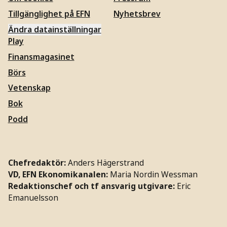
Tillgänglighet på EFN
Nyhetsbrev
Ändra datainställningar
Play
Finansmagasinet
Börs
Vetenskap
Bok
Podd
Chefredaktör:
Anders Hägerstrand
VD, EFN Ekonomikanalen:
Maria Nordin Wessman
Redaktionschef och tf ansvarig utgivare:
Eric
Emanuelsson