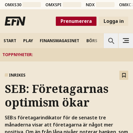
OMXS30
OMXSPI
NDX
OMXC
Prenumerera
Logga in
START
PLAY
FINANSMAGASINET
BÖRS
VETENSKAP
TOPPNYHETER
:
INRIKES
SEB: Företagarnas
optimism ökar
SEB:s företagarindikator för de senaste tre
månaderna visar att företagarna är något mer
positiva. Om än från låga nivåer, noterar banken, som