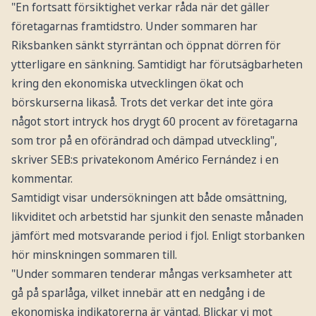
"En fortsatt försiktighet verkar råda när det gäller
företagarnas framtidstro. Under sommaren har
Riksbanken sänkt styrräntan och öppnat dörren för
ytterligare en sänkning. Samtidigt har förutsägbarheten
kring den ekonomiska utvecklingen ökat och
börskurserna likaså. Trots det verkar det inte göra
något stort intryck hos drygt 60 procent av företagarna
som tror på en oförändrad och dämpad utveckling",
skriver SEB:s privatekonom Américo Fernández i en
kommentar.
Samtidigt visar undersökningen att både omsättning,
likviditet och arbetstid har sjunkit den senaste månaden
jämfört med motsvarande period i fjol. Enligt storbanken
hör minskningen sommaren till.
"Under sommaren tenderar mångas verksamheter att
gå på sparlåga, vilket innebär att en nedgång i de
ekonomiska indikatorerna är väntad. Blickar vi mot