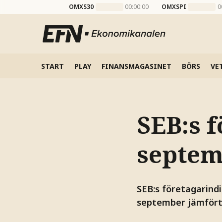
OMXS30
00:00:00
OMXSPI
0
START
PLAY
FINANSMAGASINET
BÖRS
VE
SEB:s f
septem
SEB:s företagarindi
september jämfört 