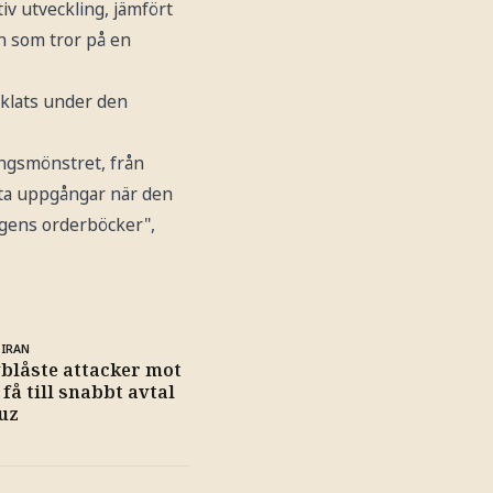
v utveckling, jämfört
n som tror på en
cklats under den
ngsmönstret, från
atta uppgångar när den
gens orderböcker",
 IRAN
blåste attacker mot
l få till snabbt avtal
uz