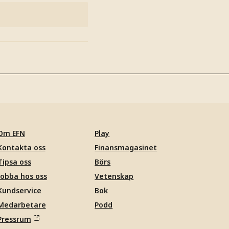
Om EFN
Play
Kontakta oss
Finansmagasinet
Tipsa oss
Börs
Jobba hos oss
Vetenskap
Kundservice
Bok
Medarbetare
Podd
Pressrum