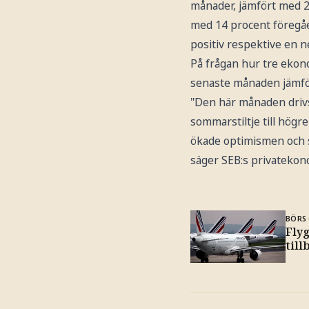
månader, jämfört med 2
med 14 procent föregåe
positiv respektive en n
På frågan hur tre ekono
senaste månaden jämför
"Den här månaden drivs
sommarstiltje till högr
ökade optimismen och 
säger SEB:s privateko
BÖRS 
Fly
till