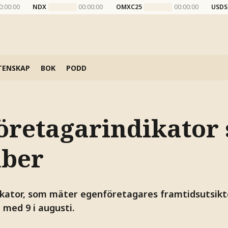
0:00:00
NDX
00:00:00
OMXC25
00:00:00
USDS
TENSKAP
BOK
PODD
öretagarindikator 
ber
kator, som mäter egenföretagares framtidsutsikter,
med 9 i augusti.