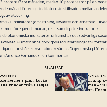
3 procent förra månaden, medan 10 procent tror på en negati
nde månad. Företagarindikatorn är skillnaden mellan andele
egativ utveckling.
miska indikatorer (omsättning, likviditet och arbetstid) utve
t med föregående månad, ökar samtliga tre indikatorer.
 de ekonomiska indikatorerna främst av det sedvanliga säso
e aktivitet. Framför finns dock goda förutsättningar för forts
stigande hushållskonsumtionen väntas få genomslag i företa
nom Américo Fernández i en kommentar.
RELATERAT
OCH FINANS
KONFLIKTEN I
gkoncernens plan: Locka
Trump av
baka kunder från Easyjet
Iran – vil
om Horm