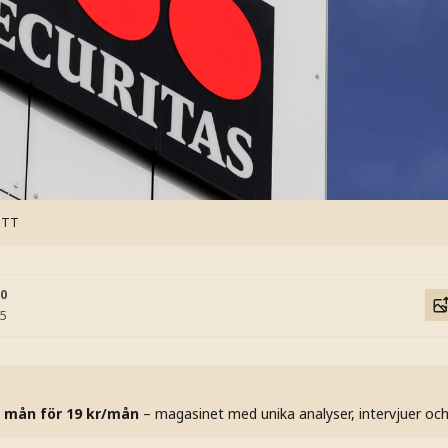
: TT
10
25
 mån för 19 kr/mån
– magasinet med unika analyser, intervjuer oc