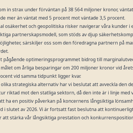
om in strax under förväntan på 38 564 miljoner kronor, vänta
kade mer än väntat med 5 procent mot väntade 3,5 procent.
obal osäkerhet och geopolitiska risker navigerar våra kunder i
siktiga partnerskapsmodell, som stöds av djup säkerhetskomp
möjligheter, särskiljer oss som den föredragna partnern på ma
det.
et pågående optimeringsprogrammet bidrog till marginalutveck
 målet om årliga besparingar om 200 miljoner kronor vid årets
ocent vid samma tidpunkt ligger kvar.
 olika strategiska alternativ har vi beslutat att avveckla den
ur riktad mot den statliga sektorn, då den inte är i linje med v
t ha en positiv påverkan på koncernens långsiktiga lönsamh
rd i slutet av 2026. Vi är fortsatt fast beslutna att kontinuerlig
 att stärka vår långsiktiga prestation och konkurrenspositio