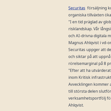
Securitas
försäljning k
organiska tillväxten ö
"I en tid präglad av gl
risklandskap. Vår lång
och AI-drivna digitala 
Magnus Ahlqvist i vd-or
Securitas uppger att d
och siktar på att uppnå
rörelsemarginal på 8 pr
"Efter att ha utvärderat
inom Kritisk infrastrukt
Avvecklingen kommer at
till största delen slutfö
verksamhetsportfölj för
Ahlqvist.