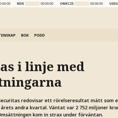
0:00:00
NDX
00:00:00
OMXC25
00:00:00
USDS
TENSKAP
BOK
PODD
as i linje med
tningarna
ecuritas redovisar ett rörelseresultat mätt som e
 årets andra kvartal. Väntat var 2 752 miljoner kro
msättningen kom in strax under förväntan.