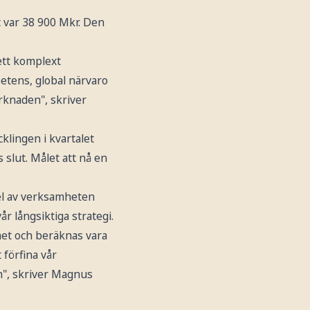
t var 38 900 Mkr. Den
 ett komplext
etens, global närvaro
rknaden", skriver
lingen i kvartalet
 slut. Målet att nå en
 del av verksamheten
år långsiktiga strategi.
et och beräknas vara
t förfina vår
n", skriver Magnus