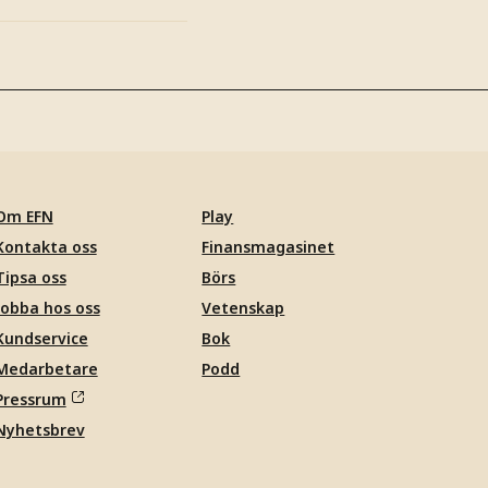
Om EFN
Play
Kontakta oss
Finansmagasinet
Tipsa oss
Börs
Jobba hos oss
Vetenskap
Kundservice
Bok
Medarbetare
Podd
Pressrum
Nyhetsbrev