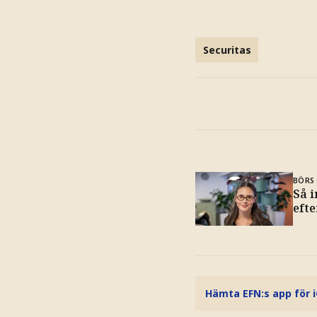
Securitas
BÖRS 
Så 
efte
Hämta EFN:s app för 