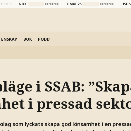
0:00:00
NDX
00:00:00
OMXC25
00:00:00
USDS
TENSKAP
BOK
PODD
pläge i SSAB: ”Ska
het i pressad sekt
bolag som lyckats skapa god lönsamhet i en pressad