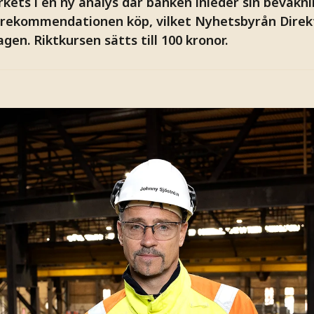
kets i en ny analys där banken inleder sin bevakn
 rekommendationen köp, vilket Nyhetsbyrån Direk
gen. Riktkursen sätts till 100 kronor.