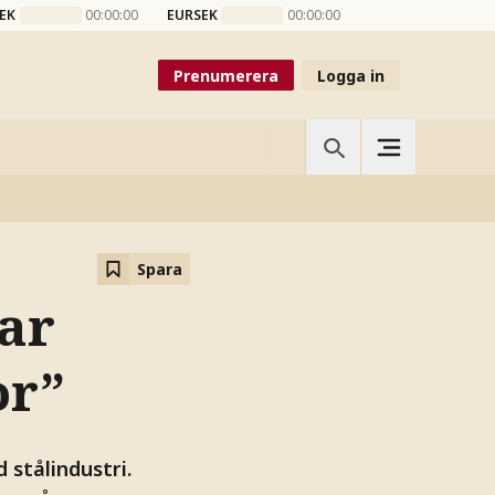
EK
00:00:00
EURSEK
00:00:00
Prenumerera
Logga in
Spara
par
or”
 stålindustri.