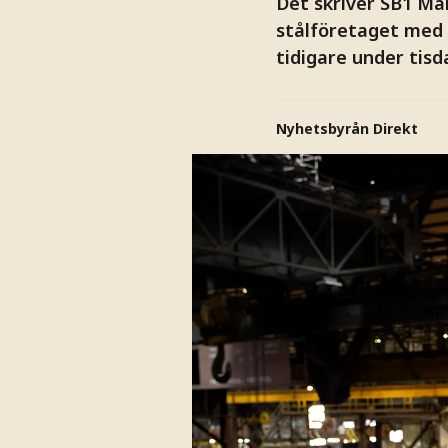
Det skriver SB1 Mar
stålföretaget med
tidigare under tisda
Nyhetsbyrån Direkt