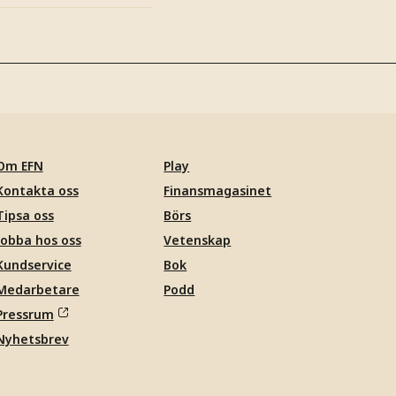
Om EFN
Play
Kontakta oss
Finansmagasinet
Tipsa oss
Börs
Jobba hos oss
Vetenskap
Kundservice
Bok
Medarbetare
Podd
Pressrum
Nyhetsbrev