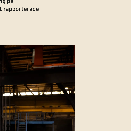
ing på
t rapporterade