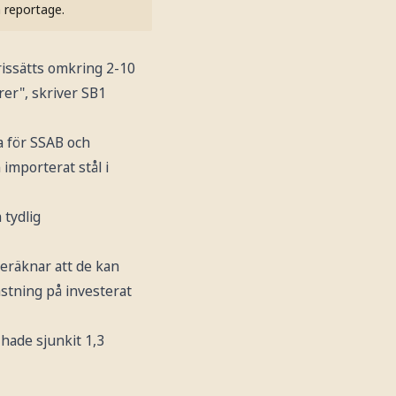
h reportage.
rissätts omkring 2-10
rer", skriver SB1
a för SSAB och
importerat stål i
 tydlig
eräknar att de kan
astning på investerat
hade sjunkit 1,3