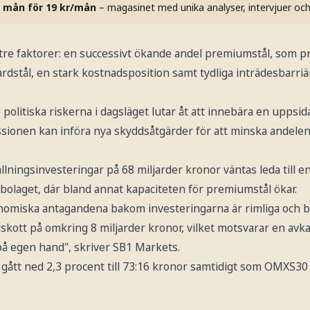
 mån för 19 kr/mån
– magasinet med unika analyser, intervjuer oc
 tre faktorer: en successivt ökande andel premiumstål, som p
dstål, en stark kostnadsposition samt tydliga inträdesbarriä
olitiska riskerna i dagsläget lutar åt att innebära en uppsid
ionen kan införa nya skyddsåtgärder för att minska andelen 
ningsinvesteringar på 68 miljarder kronor väntas leda till en
bolaget, där bland annat kapaciteten för premiumstål ökar.
nomiska antagandena bakom investeringarna är rimliga och b
llskott på omkring 8 miljarder kronor, vilket motsvarar en avk
på egen hand", skriver SB1 Markets.
gått ned 2,3 procent till 73:16 kronor samtidigt som OMXS30 