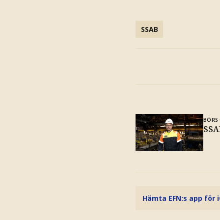
SSAB
BÖRS 
SSA
Hämta EFN:s app för 