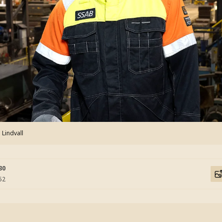
 Lindvall
30
52