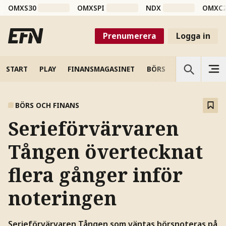
OMXS30
OMXSPI
NDX
OMXC
Prenumerera
Logga in
START
PLAY
FINANSMAGASINET
BÖRS
VETENSKAP
BÖRS OCH FINANS
Serieförvärvaren
Tången övertecknat
flera gånger inför
noteringen
Serieförvärvaren Tången som väntas börsnoteras på