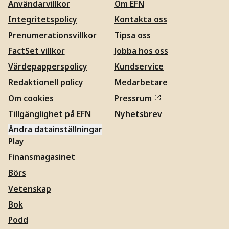
Användarvillkor
Om EFN
Integritetspolicy
Kontakta oss
Prenumerationsvillkor
Tipsa oss
FactSet villkor
Jobba hos oss
Värdepapperspolicy
Kundservice
Redaktionell policy
Medarbetare
Om cookies
Pressrum
Tillgänglighet på EFN
Nyhetsbrev
Ändra datainställningar
Play
Finansmagasinet
Börs
Vetenskap
Bok
Podd