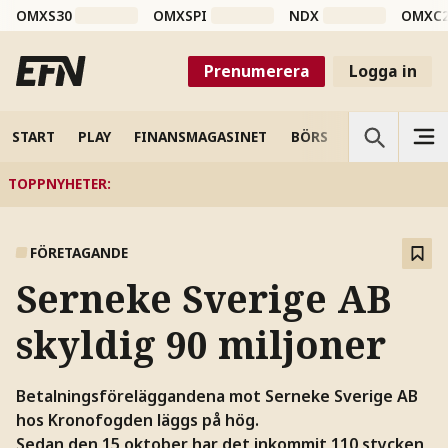
OMXS30
OMXSPI
NDX
OMXC
Prenumerera
Logga in
START
PLAY
FINANSMAGASINET
BÖRS
VETENSKAP
TOPPNYHETER
:
FÖRETAGANDE
Serneke Sverige AB
skyldig 90 miljoner
Betalningsföreläggandena mot Serneke Sverige AB
hos Kronofogden läggs på hög.
Sedan den 15 oktober har det inkommit 110 stycken