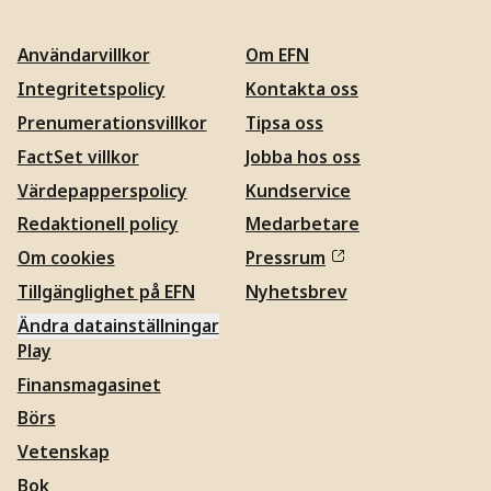
Användarvillkor
Om EFN
Integritetspolicy
Kontakta oss
Prenumerationsvillkor
Tipsa oss
FactSet villkor
Jobba hos oss
Värdepapperspolicy
Kundservice
Redaktionell policy
Medarbetare
Om cookies
Pressrum
Tillgänglighet på EFN
Nyhetsbrev
Ändra datainställningar
Play
Finansmagasinet
Börs
Vetenskap
Bok