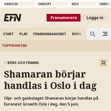
OMXS30
OMXSPI
NDX
OMXC
Prenumerera
Logga in
START
PLAY
FINANSMAGASINET
BÖRS
VETENSKAP
TOPPNYHETER
:
BÖRS OCH FINANS
Shamaran börjar
handlas i Oslo i dag
Olje- och gasbolaget Shamaran börjar handlas på
Euronext Growth Oslo i dag, den 5 juni.