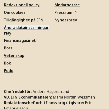
Redaktionell policy
Medarbetare
Om cookies
Pressrum
Tillgänglighet på EFN
Nyhetsbrev
Ändra datainställningar
Play
Finansmagasinet
Börs
Vetenskap
Bok
Podd
Chefredaktör:
Anders Hägerstrand
VD, EFN Ekonomikanalen:
Maria Nordin Wessman
Redaktionschef och tf ansvarig utgivare:
Eric
Emanuelsson