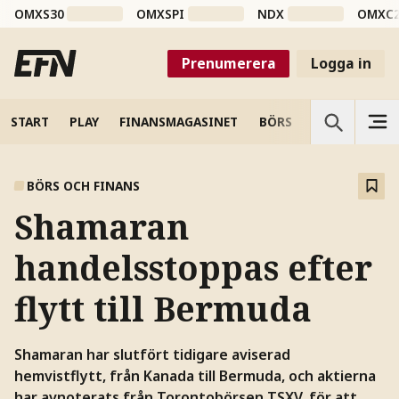
OMXS30
OMXSPI
NDX
OMXC
Prenumerera
Logga in
START
PLAY
FINANSMAGASINET
BÖRS
VETENSKAP
BÖRS OCH FINANS
Shamaran
handelsstoppas efter
flytt till Bermuda
Shamaran har slutfört tidigare aviserad
hemvistflytt, från Kanada till Bermuda, och aktierna
har avnoterats från Torontobörsen TSXV, för att