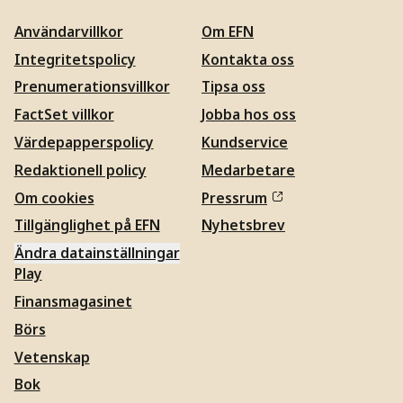
Användarvillkor
Om EFN
Integritetspolicy
Kontakta oss
Prenumerationsvillkor
Tipsa oss
FactSet villkor
Jobba hos oss
Värdepapperspolicy
Kundservice
Redaktionell policy
Medarbetare
Om cookies
Pressrum
Tillgänglighet på EFN
Nyhetsbrev
Ändra datainställningar
Play
Finansmagasinet
Börs
Vetenskap
Bok