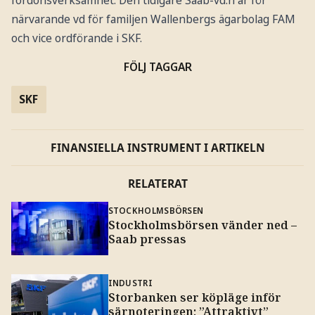
fordonsverksamhet. Den tidigare Saab-vd:n är för
närvarande vd för familjen Wallenbergs ägarbolag FAM
och vice ordförande i SKF.
FÖLJ TAGGAR
SKF
FINANSIELLA INSTRUMENT I ARTIKELN
RELATERAT
STOCKHOLMSBÖRSEN
Stockholmsbörsen vänder ned –
Saab pressas
INDUSTRI
Storbanken ser köpläge inför
särnoteringen: ”Attraktivt”