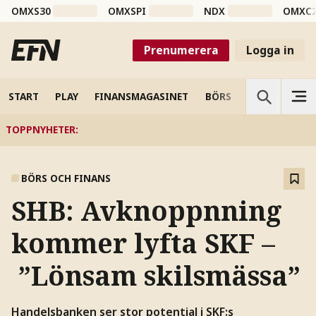
OMXS30
OMXSPI
NDX
OMXC
Prenumerera
Logga in
START
PLAY
FINANSMAGASINET
BÖRS
VETENSKAP
TOPPNYHETER
:
BÖRS OCH FINANS
SHB: Avknoppnning
kommer lyfta SKF –
”Lönsam skilsmässa”
Handelsbanken ser stor potential i SKF:s