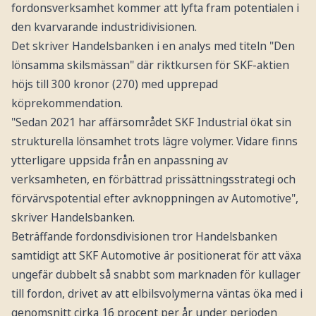
fordonsverksamhet kommer att lyfta fram potentialen i
den kvarvarande industridivisionen.
Det skriver Handelsbanken i en analys med titeln "Den
lönsamma skilsmässan" där riktkursen för SKF-aktien
höjs till 300 kronor (270) med upprepad
köprekommendation.
"Sedan 2021 har affärsområdet SKF Industrial ökat sin
strukturella lönsamhet trots lägre volymer. Vidare finns
ytterligare uppsida från en anpassning av
verksamheten, en förbättrad prissättningsstrategi och
förvärvspotential efter avknoppningen av Automotive",
skriver Handelsbanken.
Beträffande fordonsdivisionen tror Handelsbanken
samtidigt att SKF Automotive är positionerat för att växa
ungefär dubbelt så snabbt som marknaden för kullager
till fordon, drivet av att elbilsvolymerna väntas öka med i
genomsnitt cirka 16 procent per år under perioden