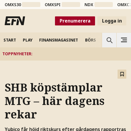
OMXS30
OMXSPI
NDX
OMXC
Prenumerera
Logga in
START
PLAY
FINANSMAGASINET
BÖRS
VETENSKAP
TOPPNYHETER
:
SHB köpstämplar
MTG – här dagens
rekar
Yubico får höjd riktskurs efter gårdagens rapportras