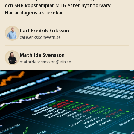
och SHB köpstämplar MTG efter nytt förvärv.
Här är dagens aktierekar.
Carl-Fredrik Eriksson
calle.eriksson@efn.se
Mathilda Svensson
mathilda.svensson@efn.se