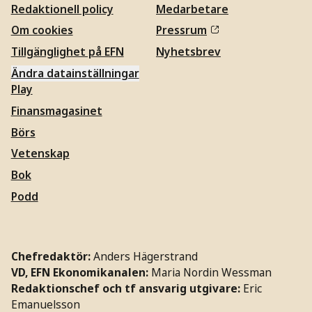
Redaktionell policy
Medarbetare
Om cookies
Pressrum
Tillgänglighet på EFN
Nyhetsbrev
Ändra datainställningar
Play
Finansmagasinet
Börs
Vetenskap
Bok
Podd
Chefredaktör:
Anders Hägerstrand
VD, EFN Ekonomikanalen:
Maria Nordin Wessman
Redaktionschef och tf ansvarig utgivare:
Eric
Emanuelsson