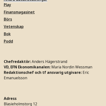
Play
Finansmagasinet
Börs
Vetenskap
Bok
Podd
Chefredaktör:
Anders Hägerstrand
VD, EFN Ekonomikanalen:
Maria Nordin Wessman
Redaktionschef och tf ansvarig utgivare:
Eric
Emanuelsson
Adress
Blasieholmstorg 12