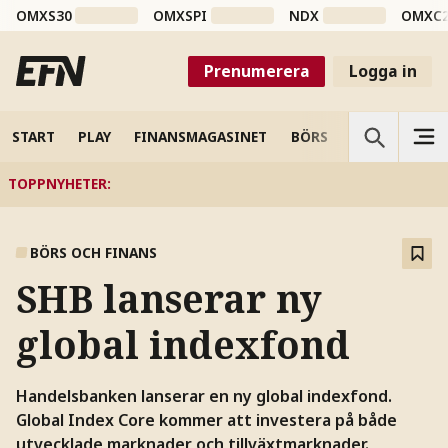
OMXS30
OMXSPI
NDX
OMXC
Prenumerera
Logga in
START
PLAY
FINANSMAGASINET
BÖRS
VETENSKAP
TOPPNYHETER
:
BÖRS OCH FINANS
SHB lanserar ny
global indexfond
Handelsbanken lanserar en ny global indexfond.
Global Index Core kommer att investera på både
utvecklade marknader och tillväxtmarknader.