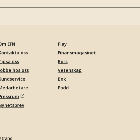
Om EFN
Play
Kontakta oss
Finansmagasinet
Tipsa oss
Börs
Jobba hos oss
Vetenskap
Kundservice
Bok
Medarbetare
Podd
Pressrum
Nyhetsbrev
strand