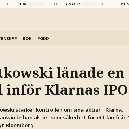
0:00:00
NDX
00:00:00
OMXC25
00:00:00
USDS
TENSKAP
BOK
PODD
tkowski lånade en
d inför Klarnas IPO
wski stärker kontrollen om sina aktier i Klarna.
 använde han aktier som säkerhet för ett lån från
igt Bloomberg.