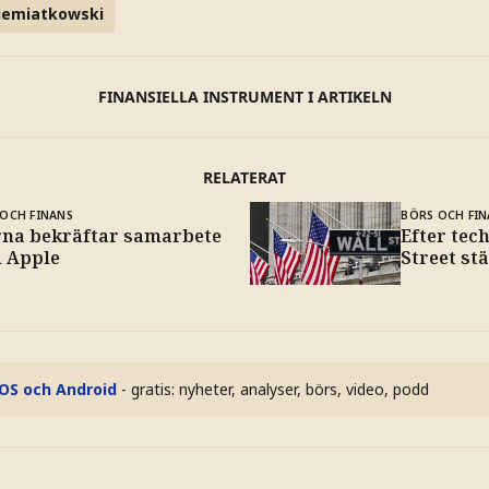
iemiatkowski
FINANSIELLA INSTRUMENT I ARTIKELN
RELATERAT
OCH FINANS
BÖRS OCH FIN
rna bekräftar samarbete
Efter tec
 Apple
Street st
iOS och Android
- gratis: nyheter, analyser, börs, video, podd