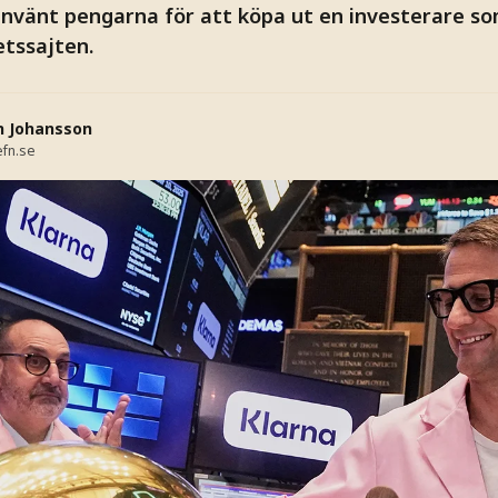
använt pengarna för att köpa ut en investerare so
etssajten.
n Johansson
fn.se