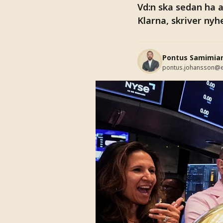
Vd:n ska sedan ha 
Klarna, skriver nyh
Pontus Samimia
pontus.johansson@e