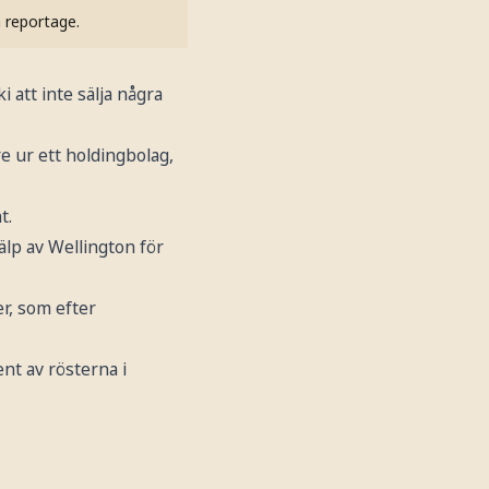
h reportage.
i att inte sälja några
e ur ett holdingbolag,
t.
älp av Wellington för
er, som efter
ent av rösterna i