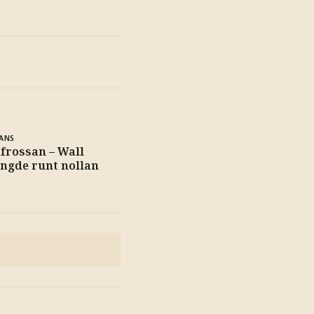
ANS
hfrossan – Wall
ängde runt nollan