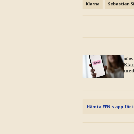
Klarna
Sebastian S
BÖRS 
Kla
med
Hämta EFN:s app för 