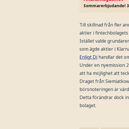
Sommarerbjudande! 3
Till skillnad från fler 
aktier i fintechbolage
Istället valde grundare
som ägde aktier i Klarn
Enligt Di
handlar det o
Under en nyemission 202
att ha möjlighet att tec
Draget från Siemiatkows
börsnoteringen är värda
Detta förändrar dock in
bolaget.