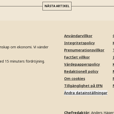
NÄSTA ARTIKEL
Användarvillkor
Integritetspolicy
unskap om ekonomi. Vi vänder
Prenumerationsvillkor
FactSet villkor
ed 15 minuters fördröjning.
Värdepapperspolicy
Redaktionell policy
Om cookies
Tillgänglighet på EFN
Ändra datainställningar
Chefredaktör:
Anders Häger