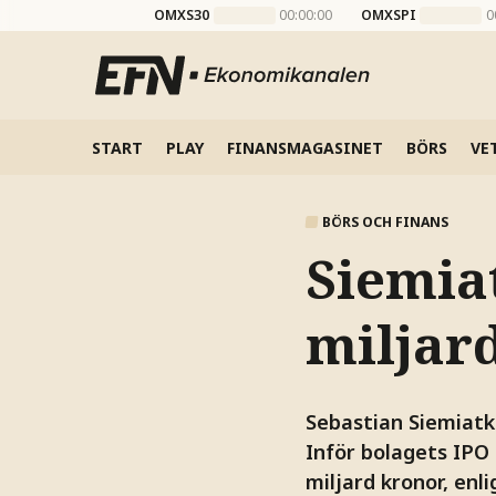
OMXS30
00:00:00
OMXSPI
0
START
PLAY
FINANSMAGASINET
BÖRS
VE
BÖRS OCH FINANS
Siemia
miljar
Sebastian Siemiatko
Inför bolagets IPO
miljard kronor, enl