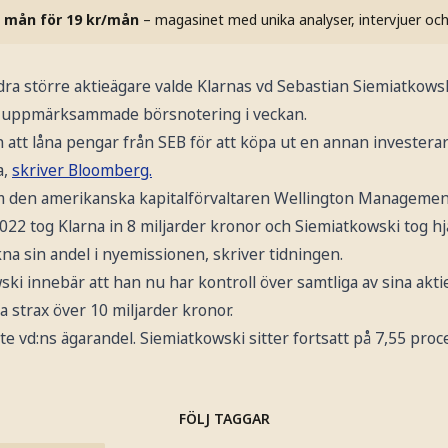
 mån för 19 kr/mån
– magasinet med unika analyser, intervjuer oc
andra större aktieägare valde Klarnas vd Sebastian Siemiatkowsk
ts uppmärksammade börsnotering i veckan.
n att låna pengar från SEB för att köpa ut en annan investerar
a,
skriver Bloomberg.
m den amerikanska kapitalförvaltaren Wellington Managemen
2 tog Klarna in 8 miljarder kronor och Siemiatkowski tog hj
kna sin andel i nyemissionen, skriver tidningen.
ki innebär att han nu har kontroll över samtliga av sina akti
 strax över 10 miljarder kronor.
te vd:ns ägarandel. Siemiatkowski sitter fortsatt på 7,55 proc
FÖLJ TAGGAR