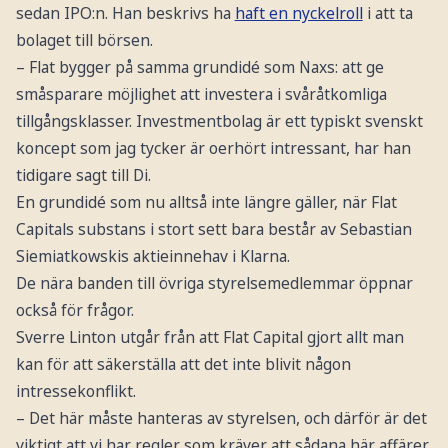
sedan IPO:n. Han beskrivs ha
haft en nyckelroll
i att ta
bolaget till börsen.
– Flat bygger på samma grundidé som Naxs: att ge
småsparare möjlighet att investera i svåråtkomliga
tillgångsklasser. Investmentbolag är ett typiskt svenskt
koncept som jag tycker är oerhört intressant, har han
tidigare sagt till Di.
En grundidé som nu alltså inte längre gäller, när Flat
Capitals substans i stort sett bara består av Sebastian
Siemiatkowskis aktieinnehav i Klarna.
De nära banden till övriga styrelsemedlemmar öppnar
också för frågor.
Sverre Linton utgår från att Flat Capital gjort allt man
kan för att säkerställa att det inte blivit någon
intressekonflikt.
– Det här måste hanteras av styrelsen, och därför är det
viktigt att vi har regler som kräver att sådana här affärer