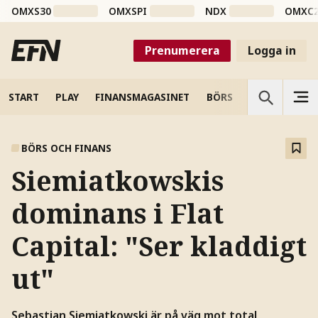
OMXS30
OMXSPI
NDX
OMXC
Prenumerera
Logga in
START
PLAY
FINANSMAGASINET
BÖRS
VETENSKAP
BÖRS OCH FINANS
Siemiatkowskis
dominans i Flat
Capital: "Ser kladdigt
ut"
Sebastian Siemiatkowski är på väg mot total