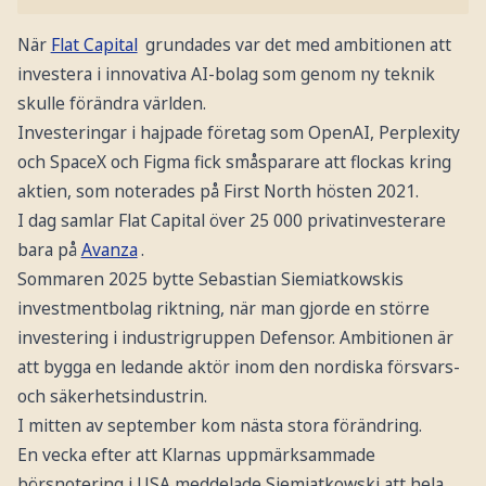
När
Flat Capital
grundades var det med ambitionen att
investera i innovativa AI-bolag som genom ny teknik
skulle förändra världen.
Investeringar i hajpade företag som OpenAI, Perplexity
och SpaceX och Figma fick småsparare att flockas kring
aktien, som noterades på First North hösten 2021.
I dag samlar Flat Capital över 25 000 privatinvesterare
bara på
Avanza
.
Sommaren 2025 bytte Sebastian Siemiatkowskis
investmentbolag riktning, när man gjorde en större
investering i industrigruppen Defensor. Ambitionen är
att bygga en ledande aktör inom den nordiska försvars-
och säkerhetsindustrin.
I mitten av september kom nästa stora förändring.
En vecka efter att Klarnas uppmärksammade
börsnotering i USA meddelade Siemiatkowski att hela