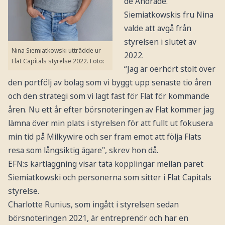
de Andrade.
Siemiatkowskis fru Nina
valde att avgå från
styrelsen i slutet av
Nina Siemiatkowski utträdde ur
2022.
Flat Capitals styrelse 2022. Foto:
“Jag är oerhört stolt över
den portfölj av bolag som vi byggt upp senaste tio åren
och den strategi som vi lagt fast för Flat för kommande
åren. Nu ett år efter börsnoteringen av Flat kommer jag
lämna över min plats i styrelsen för att fullt ut fokusera
min tid på Milkywire och ser fram emot att följa Flats
resa som långsiktig ägare", skrev hon då.
EFN:s kartläggning visar täta kopplingar mellan paret
Siemiatkowski och personerna som sitter i Flat Capitals
styrelse.
Charlotte Runius, som ingått i styrelsen sedan
börsnoteringen 2021, är entreprenör och har en