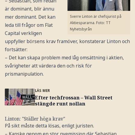
– Sebastian, som redan
är dominant, blir ännu
mer dominant. Det kan
Sverre Linton är chefsjurist på
Aktiespararna.
Foto: TT
leda till frågor om Flat
Nyhetsbyrån
Capital verkligen
uppfyller börsens krav framöver, konstaterar Linton och
fortsätter:
– Det kan skapa problem med låg omsättning i aktien,
svårigheter att värdera den och risk för
prismanipulation.
LÄS MER
Efter techfrossan – Wall Street
stängde runt nollan
Linton: "Ställer höga krav"
På sikt måste detta lösas, enligt juristen.
– Kanske genom en stor nyemission där Sebastian