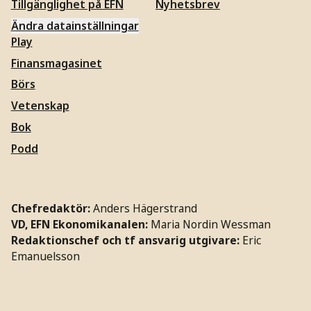
Tillgänglighet på EFN
Nyhetsbrev
Ändra datainställningar
Play
Finansmagasinet
Börs
Vetenskap
Bok
Podd
Chefredaktör:
Anders Hägerstrand
VD, EFN Ekonomikanalen:
Maria Nordin Wessman
Redaktionschef och tf ansvarig utgivare:
Eric
Emanuelsson