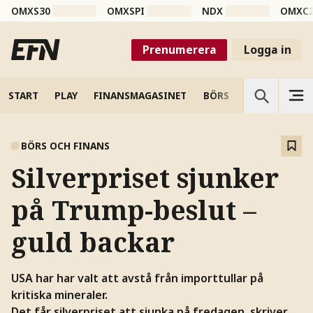
OMXS30
OMXSPI
NDX
OMXC
Prenumerera
Logga in
START
PLAY
FINANSMAGASINET
BÖRS
VETENSKAP
BÖRS OCH FINANS
Silverpriset sjunker
på Trump-beslut –
guld backar
USA har har valt att avstå från importtullar på
kritiska mineraler.
Det får silverpriset att sjunka på fredagen, skriver