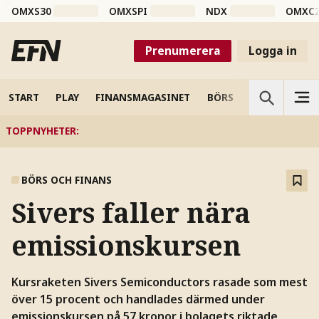
OMXS30
OMXSPI
NDX
OMXC
Prenumerera
Logga in
START
PLAY
FINANSMAGASINET
BÖRS
VETENSKAP
TOPPNYHETER
:
BÖRS OCH FINANS
Sivers faller nära
emissionskursen
Kursraketen Sivers Semiconductors rasade som mest
över 15 procent och handlades därmed under
emissionskursen på 57 kronor i bolagets riktade