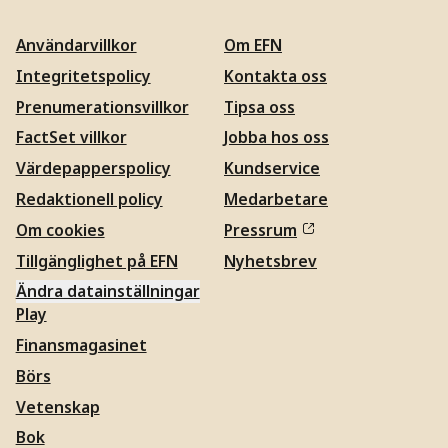
Användarvillkor
Om EFN
Integritetspolicy
Kontakta oss
Prenumerationsvillkor
Tipsa oss
FactSet villkor
Jobba hos oss
Värdepapperspolicy
Kundservice
Redaktionell policy
Medarbetare
Om cookies
Pressrum
Tillgänglighet på EFN
Nyhetsbrev
Ändra datainställningar
Play
Finansmagasinet
Börs
Vetenskap
Bok