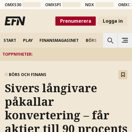
OMXS30
OMXSPI
NDX
OMXC
Prenumerera
Logga in
START
PLAY
FINANSMAGASINET
BÖRS
VETENSKAP
TOPPNYHETER
:
BÖRS OCH FINANS
Sivers långivare
påkallar
konvertering – får
aktier till 90 procents