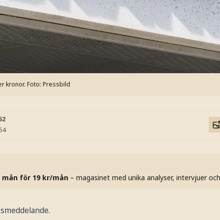
er kronor.
Foto: Pressbild
52
:54
 mån för 19 kr/mån
– magasinet med unika analyser, intervjuer oc
essmeddelande.