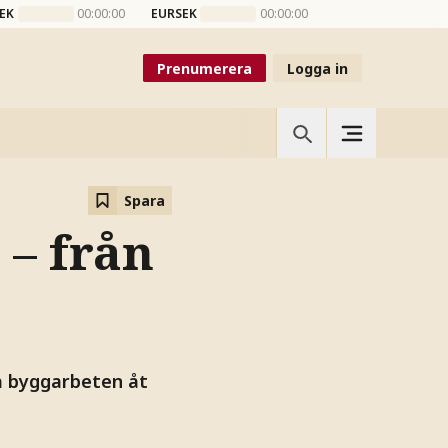
EK
00:00:00
EURSEK
00:00:00
Prenumerera
Logga in
Spara
 – från
ra byggarbeten åt