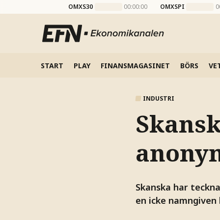
OMXS30
00:00:00
OMXSPI
0
START
PLAY
FINANSMAGASINET
BÖRS
VE
INDUSTRI
Skansk
anony
Skanska har teckna
en icke namngiven 