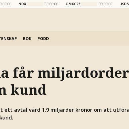
0:00:00
NDX
00:00:00
OMXC25
00:00:00
USDS
TENSKAP
BOK
PODD
a får miljardorder
m kund
t ett avtal värd 1,9 miljarder kronor om att utfö
kund.