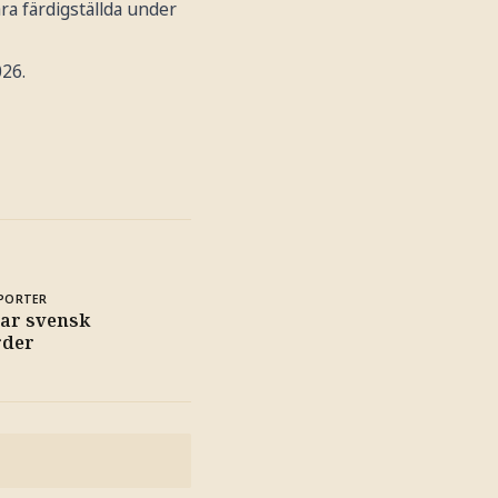
ra färdigställda under
026.
PORTER
tar svensk
rder