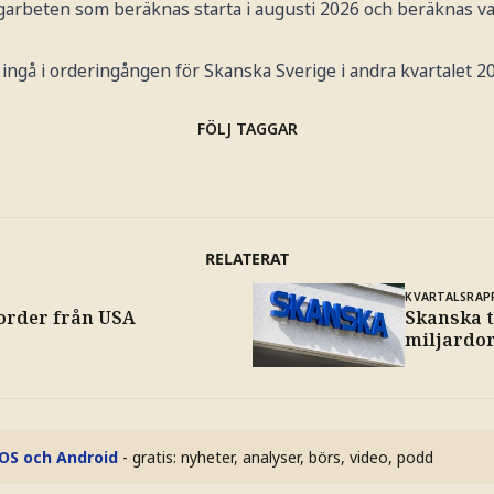
garbeten som beräknas starta i augusti 2026 och beräknas va
ngå i orderingången för Skanska Sverige i andra kvartalet 2
FÖLJ TAGGAR
RELATERAT
KVARTALSRAP
order från USA
Skanska 
miljardo
iOS och Android
- gratis: nyheter, analyser, börs, video, podd