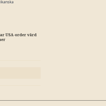
rikanska
tar USA-order värd
ner