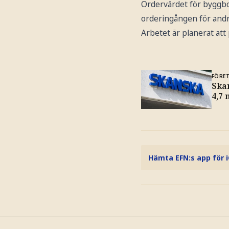
Ordervärdet för byggbol
orderingången för andra 
Arbetet är planerat att 
FÖRE
Ska
4,7
Hämta EFN:s app för 