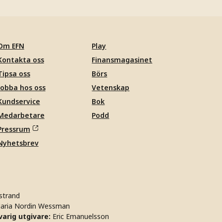
Om EFN
Play
Kontakta oss
Finansmagasinet
Tipsa oss
Börs
Jobba hos oss
Vetenskap
Kundservice
Bok
Medarbetare
Podd
Pressrum
Nyhetsbrev
strand
aria Nordin Wessman
arig utgivare:
Eric Emanuelsson