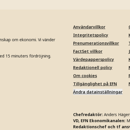
Användarvillkor
Integritetspolicy
unskap om ekonomi. Vi vänder
Prenumerationsvillkor
FactSet villkor
ed 15 minuters fördröjning.
Värdepapperspolicy
Redaktionell policy
Om cookies
Tillgänglighet på EFN
Ändra datainställningar
Chefredaktör:
Anders Häger
VD, EFN Ekonomikanalen:
M
Redaktionschef och tf ansv