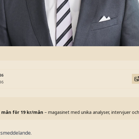
36
36
 mån för 19 kr/mån
– magasinet med unika analyser, intervjuer oc
essmeddelande.