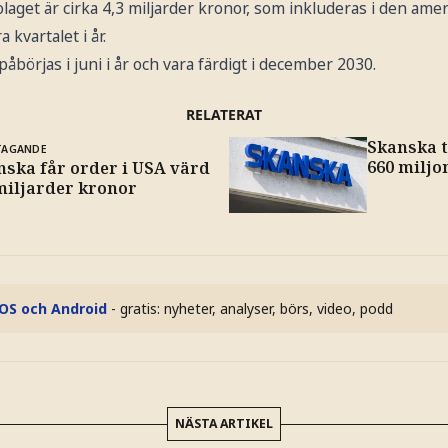
aget är cirka 4,3 miljarder kronor, som inkluderas i den ame
kvartalet i år.
påbörjas i juni i år och vara färdigt i december 2030.
RELATERAT
Skanska 
TAGANDE
660 miljo
nska får order i USA värd
 miljarder kronor
iOS och Android
- gratis: nyheter, analyser, börs, video, podd
NÄSTA ARTIKEL