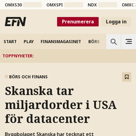
OMXS30
OMXSPI
NDX
OMXC
Prenumerera
Logga in
START
PLAY
FINANSMAGASINET
BÖRS
VETENSKAP
TOPPNYHETER
:
BÖRS OCH FINANS
Skanska tar
miljardorder i USA
för datacenter
Byggbolaget Skanska har tecknat ett