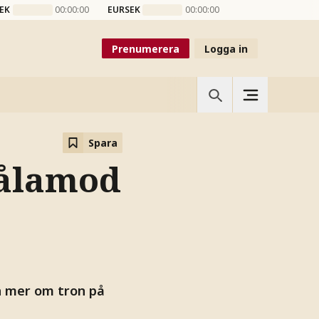
EK
00:00:00
EURSEK
00:00:00
Prenumerera
Logga in
Spara
Tålamod
h mer om tron på