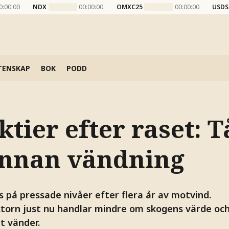
0:00:00
NDX
00:00:00
OMXC25
00:00:00
USDS
TENSKAP
BOK
PODD
ktier efter raset: 
innan vändning
 på pressade nivåer efter flera år av motvind.
ektorn just nu handlar mindre om skogens värde oc
ut vänder.