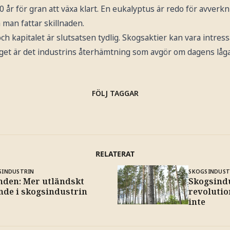
70 år för gran att växa klart. En eukalyptus är redo för avver
å man fattar skillnaden.
 kapitalet är slutsatsen tydlig. Skogsaktier kan vara intress
get är det industrins återhämtning som avgör om dagens låga 
FÖLJ TAGGAR
RELATERAT
SINDUSTRIN
SKOGSINDUST
nden: Mer utländskt
Skogsindu
nde i skogsindustrin
revolutio
inte