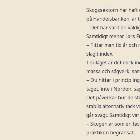
Skogssektorn har haft e
på Handelsbanken, är ty
– Det har varit en väld
Samtidigt menar Lars Fr
– Tittar man tio år och
slagit index.
I nuläget är det dock 
massa och sågverk, sam
– Du hittar i princip i
taget, inte i Norden, sä
Det påverkar hur de s
stabila alternativ tack
går svagt. Samtidigt var
– Skogen är som en fast
praktiken begränsat.