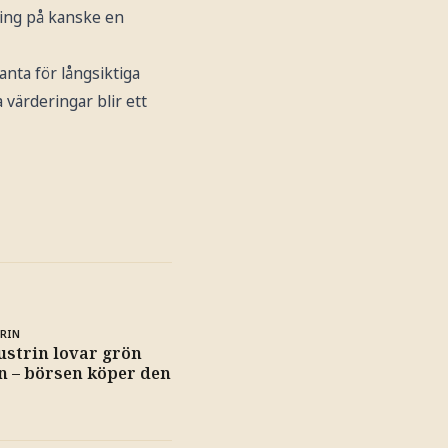
kning på kanske en
anta för långsiktiga
värderingar blir ett
RIN
strin lovar grön
n – börsen köper den