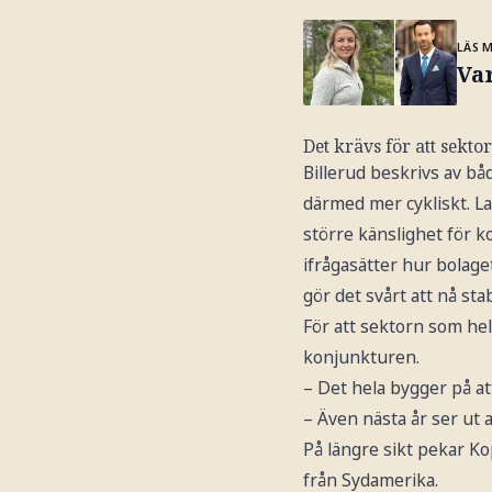
LÄS 
Var
Det krävs för att sektor
Billerud beskrivs av bå
därmed mer cykliskt. La
större känslighet för 
ifrågasätter hur bolag
gör det svårt att nå st
För att sektorn som helh
konjunkturen.
– Det hela bygger på at
– Även nästa år ser ut 
På längre sikt pekar Ko
från Sydamerika.