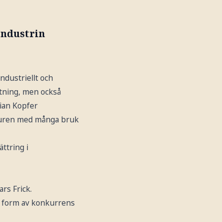
industrin
ndustriellt och
stning, men också
tian Kopfer
kturen med många bruk
ttring i
rs Frick.
 i form av konkurrens