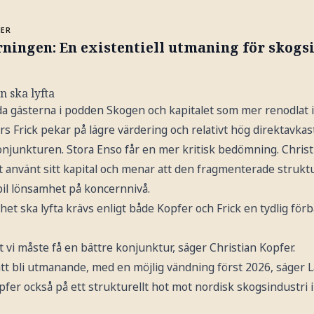
MER
ningen: En existentiell utmaning för skogs
n ska lyfta
da gästerna i podden Skogen och kapitalet som mer renodlat i
rs Frick pekar på lägre värdering och relativt hög direktavka
konjunkturen. Stora Enso får en mer kritisk bedömning. Chris
et använt sitt kapital och menar att den fragmenterade stru
abil lönsamhet på koncernnivå.
et ska lyfta krävs enligt både Kopfer och Frick en tydlig förbä
t vi måste få en bättre konjunktur, säger Christian Kopfer.
att bli utmanande, med en möjlig vändning först 2026, säger La
pfer också på ett strukturellt hot mot nordisk skogsindustri