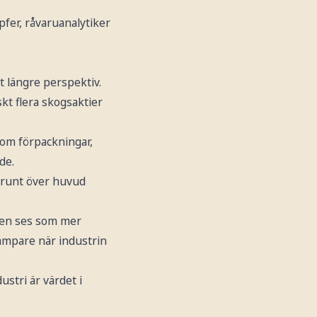
pfer, råvaruanalytiker
t längre perspektiv.
kt flera skogsaktier
nom förpackningar,
de.
r runt över huvud
men ses som mer
dämpare när industrin
stri är värdet i