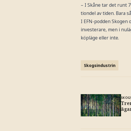
– I Skåne tar det runt 
tiondel av tiden. Bara s
I EFN-podden Skogen och
investerare, men i nulä
köpläge eller inte.
Skogsindustrin
SKOG
Tre
äga