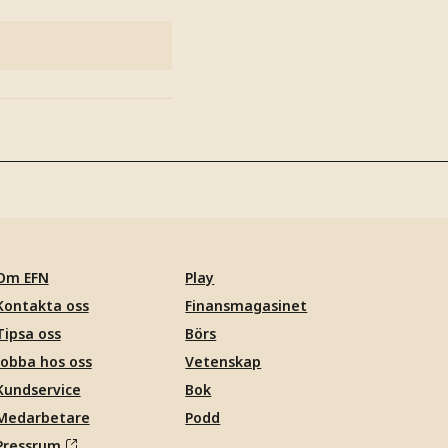
Om EFN
Play
Kontakta oss
Finansmagasinet
Tipsa oss
Börs
Jobba hos oss
Vetenskap
Kundservice
Bok
Medarbetare
Podd
Pressrum