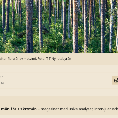
fter flera år av motvind.
Foto: TT Nyhetsbyrån
:11
:43
 mån för 19 kr/mån
– magasinet med unika analyser, intervjuer oc