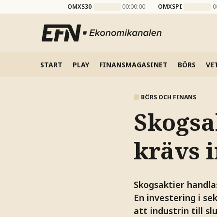
OMXS30
00:00:00
OMXSPI
0
START
PLAY
FINANSMAGASINET
BÖRS
VE
BÖRS OCH FINANS
Skogsa
krävs 
Skogsaktier handlas
En investering i s
att industrin till sl