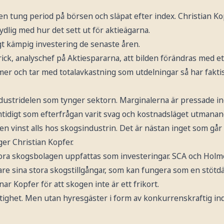
n tung period på börsen och släpat efter index. Christian Ko
dlig med hur det sett ut för aktieägarna.
igt kämpig investering de senaste åren.
ick, analyschef på Aktiespararna, att bilden förändras med et
 mer och tar med totalavkastning som utdelningar så har faktis
industridelen som tynger sektorn. Marginalerna är pressade i
tidigt som efterfrågan varit svag och kostnadsläget utmanan
ngen vinst alls hos skogsindustrin. Det är nästan inget som gå
ger Christian Kopfer.
tora skogsbolagen uppfattas som investeringar. SCA och Hol
 vare sina stora skogstillgångar, som kan fungera som en stöt
nar Kopfer för att skogen inte är ett frikort.
ighet. Men utan hyresgäster i form av konkurrenskraftig indu