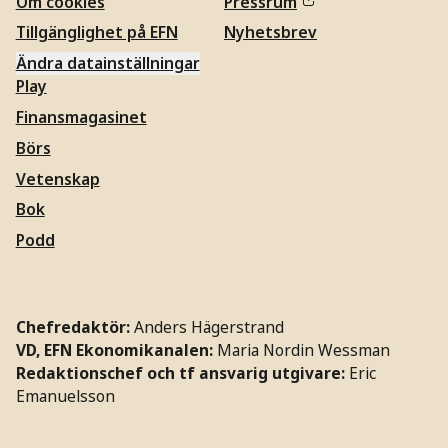
Om cookies
Pressrum
Tillgänglighet på EFN
Nyhetsbrev
Ändra datainställningar
Play
Finansmagasinet
Börs
Vetenskap
Bok
Podd
Chefredaktör:
Anders Hägerstrand
VD, EFN Ekonomikanalen:
Maria Nordin Wessman
Redaktionschef och tf ansvarig utgivare:
Eric
Emanuelsson