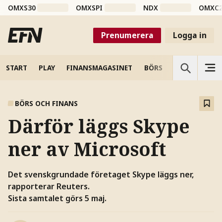
OMXS30
OMXSPI
NDX
OMXC
Prenumerera
Logga in
START
PLAY
FINANSMAGASINET
BÖRS
VETENSKAP
BÖRS OCH FINANS
Därför läggs Skype
ner av Microsoft
Det svenskgrundade företaget Skype läggs ner,
rapporterar Reuters.
Sista samtalet görs 5 maj.