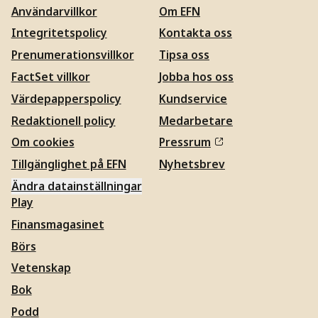
Användarvillkor
Om EFN
Integritetspolicy
Kontakta oss
Prenumerationsvillkor
Tipsa oss
FactSet villkor
Jobba hos oss
Värdepapperspolicy
Kundservice
Redaktionell policy
Medarbetare
Om cookies
Pressrum
Tillgänglighet på EFN
Nyhetsbrev
Ändra datainställningar
Play
Finansmagasinet
Börs
Vetenskap
Bok
Podd