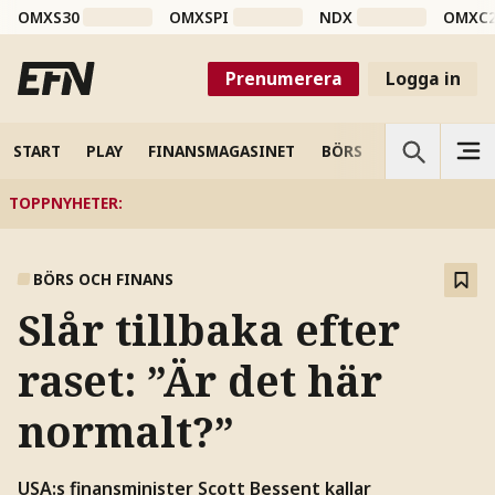
OMXS30
OMXSPI
NDX
OMXC
Prenumerera
Logga in
START
PLAY
FINANSMAGASINET
BÖRS
VETENSKAP
TOPPNYHETER
:
BÖRS OCH FINANS
Slår tillbaka efter
raset: ”Är det här
normalt?”
USA:s finansminister Scott Bessent kallar