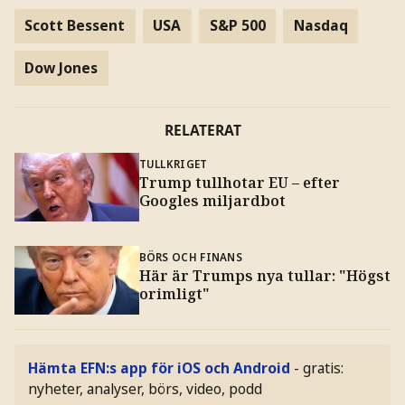
Scott Bessent
USA
S&P 500
Nasdaq
Dow Jones
RELATERAT
TULLKRIGET
Trump tullhotar EU – efter
Googles miljardbot
BÖRS OCH FINANS
Här är Trumps nya tullar: "Högst
orimligt"
Hämta EFN:s app för iOS och Android
- gratis:
nyheter, analyser, börs, video, podd