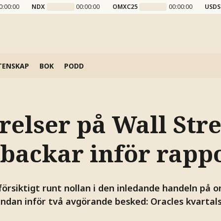
0:00:00
NDX
00:00:00
OMXC25
00:00:00
USDS
TENSKAP
BOK
PODD
elser på Wall Stre
 backar inför rapp
 försiktigt runt nollan i den inledande handeln på 
ndan inför två avgörande besked: Oracles kvartals