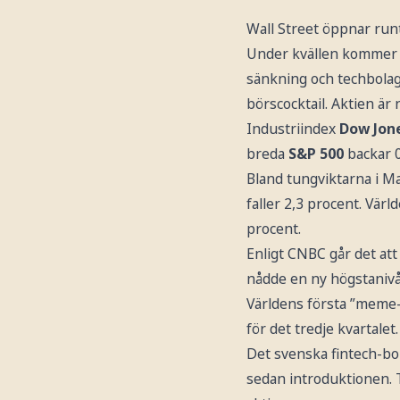
Wall Street öppnar run
Under kvällen kommer
sänkning och techbolage
börscocktail. Aktien är
Industriindex
Dow Jon
breda
S&P 500
backar 0
Bland tungviktarna i Ma
faller 2,3 procent. Vär
procent.
Enligt CNBC går det at
nådde en ny högstanivå
Världens första ”meme
för det tredje kvartalet.
Det svenska fintech-bo
sedan introduktionen. T