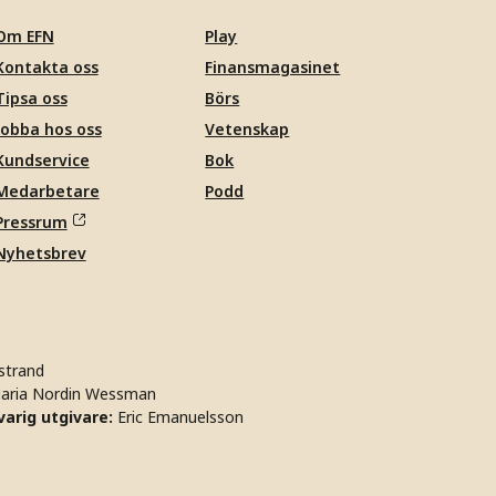
Om EFN
Play
Kontakta oss
Finansmagasinet
Tipsa oss
Börs
Jobba hos oss
Vetenskap
Kundservice
Bok
Medarbetare
Podd
Pressrum
Nyhetsbrev
strand
aria Nordin Wessman
arig utgivare:
Eric Emanuelsson