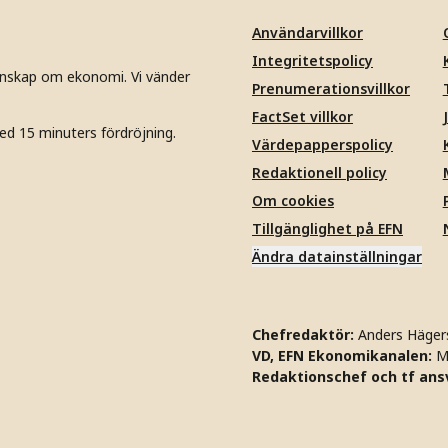
Användarvillkor
Integritetspolicy
unskap om ekonomi. Vi vänder
Prenumerationsvillkor
FactSet villkor
ed 15 minuters fördröjning.
Värdepapperspolicy
Redaktionell policy
Om cookies
Tillgänglighet på EFN
Ändra datainställningar
Chefredaktör:
Anders Häger
VD, EFN Ekonomikanalen:
M
Redaktionschef och tf ansv