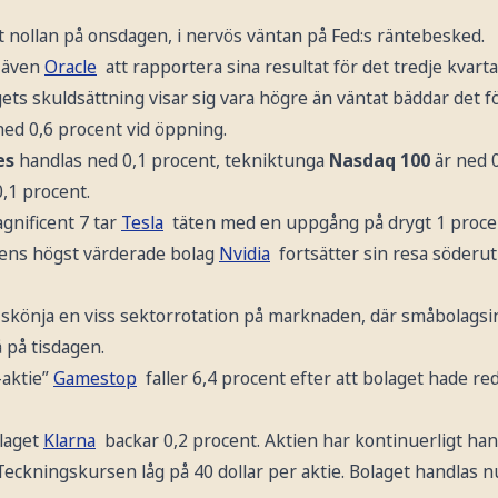
t nollan på onsdagen, i nervös väntan på Fed:s räntebesked.
 även
Oracle
att rapportera sina resultat för det tredje kvarta
ts skuldsättning visar sig vara högre än väntat bäddar det fö
 ned 0,6 procent vid öppning.
es
handlas ned 0,1 procent, tekniktunga
Nasdaq 100
är ned 
,1 procent.
gnificent 7 tar
Tesla
täten med en uppgång på drygt 1 proce
ldens högst värderade bolag
Nvidia
fortsätter sin resa söderut
t skönja en viss sektorrotation på marknaden, där småbolagsi
 på tisdagen.
-aktie”
Gamestop
faller 6,4 procent efter att bolaget hade red
laget
Klarna
backar 0,2 procent. Aktien har kontinuerligt ha
eckningskursen låg på 40 dollar per aktie. Bolaget handlas nu