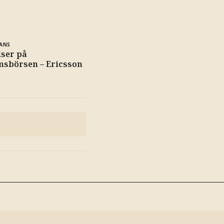
ANS
lser på
msbörsen – Ericsson