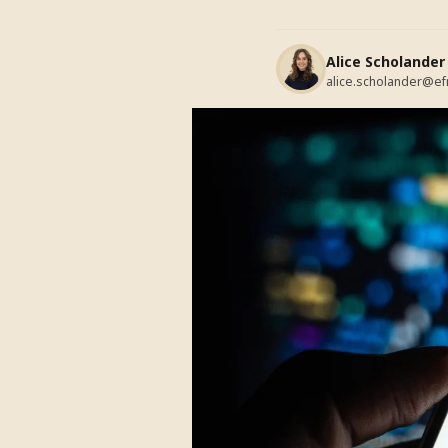
Alice Scholander
alice.scholander@ef