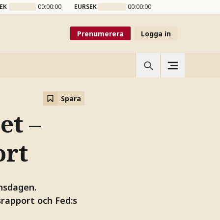
EK
00:00:00
EURSEK
00:00:00
Prenumerera
Logga in
Spara
et –
ort
onsdagen.
rapport och Fed:s