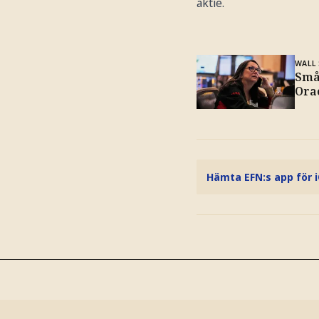
aktie.
WALL
Små 
Ora
Hämta EFN:s app för 