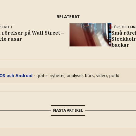
RELATERAT
 STREET
BÖRS OCH FIN
rörelser på Wall Street –
Små röre
cle rusar
Stockhol
backar
iOS och Android
- gratis: nyheter, analyser, börs, video, podd
NÄSTA ARTIKEL