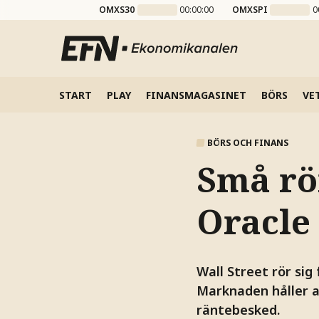
OMXS30
00:00:00
OMXSPI
0
START
PLAY
FINANSMAGASINET
BÖRS
VE
BÖRS OCH FINANS
Små rör
Oracle
Wall Street rör sig
Marknaden håller a
räntebesked.