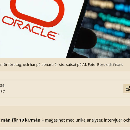
r för företag, och har på senare år storsatsat på AI.
Foto: Börs och finans
:34
:37
 mån för 19 kr/mån
– magasinet med unika analyser, intervjuer oc