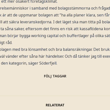
, ett mer osäkert företagsklimat.
styrelsemänniskor i samband med bolagsstämmorna och frågade 
ck är att de uppmanar bolagen att ”ha alla planer klara, sen får
till att säkra leveranskedjorna. I det läget ska man titta på bo
 ta såna saker, eftersom det finns en risk att kassaflödena ko
m man börjar bygga working capital och buffertlager på olika sät
igt råd.
bolagen med bra lönsamhet och bra balansräkningar. Det bruk
 väl vänder efter såna här händelser. Och då tänker jag till e
i den kategorin, säger Söderfjell.
FÖLJ TAGGAR
RELATERAT