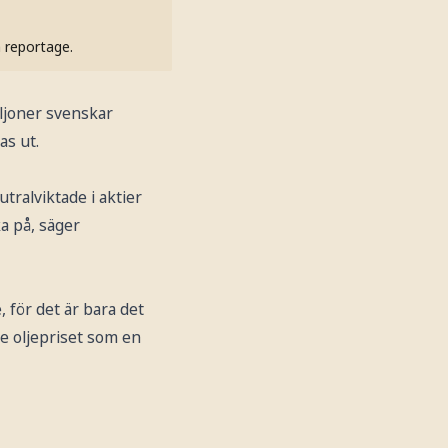
h reportage.
ljoner svenskar
as ut.
tralviktade i aktier
a på, säger
 för det är bara det
se oljepriset som en