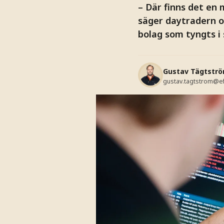
– Där finns det en 
säger daytradern 
bolag som tyngts i
Gustav Tägtstr
gustav.tagtstrom@e