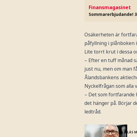
Finansmagasinet
Sommarerbjudande! 3
Osäkerheten är fortfar
påfyllning i plånboken 
Lite torrt krut i dessa 
– Efter en tuff månad s
just nu, men om man får
Ålandsbankens aktiechef
Nyckelfrågan som alla vil
– Det som fortfarande 
det hänger på. Börjar d
ledtråd.
LÄS 