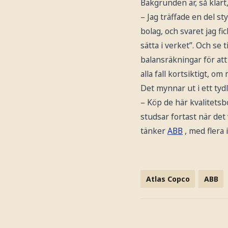
Bakgrunden är, så klart
– Jag träffade en del 
bolag, och svaret jag fi
sätta i verket”. Och se 
balansräkningar för att
alla fall kortsiktigt, o
Det mynnar ut i ett tydl
– Köp de här kvalitets
studsar fortast när det
tänker
ABB
, med flera 
Atlas Copco
ABB