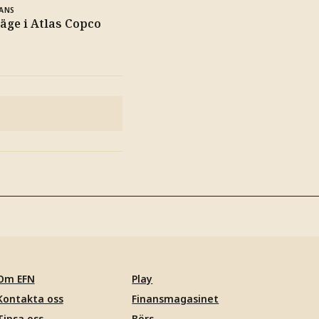
ANS
äge i Atlas Copco
Om EFN
Play
Kontakta oss
Finansmagasinet
Tipsa oss
Börs