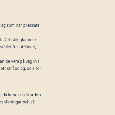
lag som har pressats
et. Det folk glömmer
tället för utflöden,
 de vara på väg in i
 ett småbolag, dels för
ch då köper du Norden,
nsräkningar och så