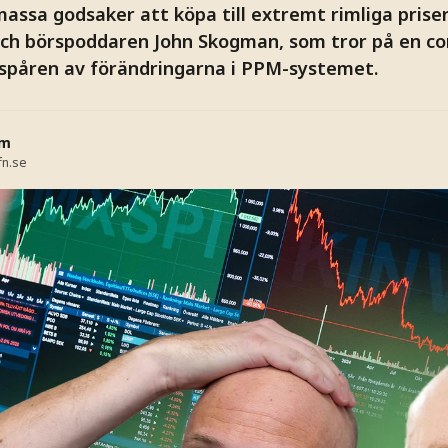
massa godsaker att köpa till extremt rimliga prise
och börspoddaren John Skogman, som tror på en c
 spåren av förändringarna i PPM-systemet.
öm
fn.se