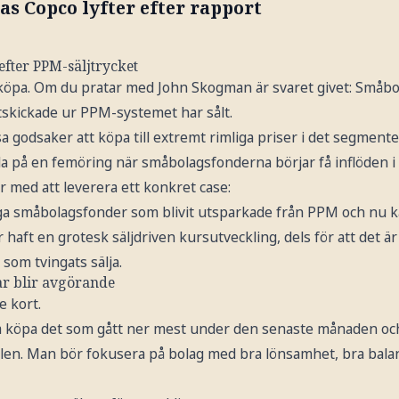
as Copco lyfter efter rapport
efter PPM-säljtrycket
köpa. Om du pratar med John Skogman är svaret givet: Småbo
tskickade ur PPM-systemet har sålt.
a godsaker att köpa till extremt rimliga priser i det segment
da på en femöring när småbolagsfonderna börjar få inflöden i s
r med att leverera ett konkret case:
ga småbolagsfonder som blivit utsparkade från PPM och nu kan
haft en grotesk säljdriven kursutveckling, dels för att det är
 som tvingats sälja.
r blir avgörande
e kort.
ka köpa det som gått ner mest under den senaste månaden o
delen. Man bör fokusera på bolag med bra lönsamhet, bra bala