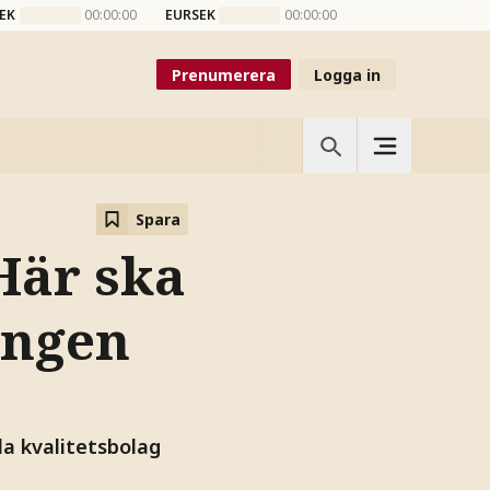
EK
00:00:00
EURSEK
00:00:00
Prenumerera
Logga in
Spara
Här ska
ingen
la kvalitetsbolag