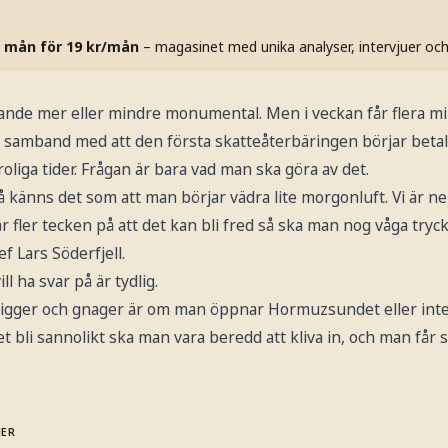
 mån för 19 kr/mån
– magasinet med unika analyser, intervjuer oc
ande mer eller mindre monumental. Men i veckan får flera mi
i samband med att den första skatteåterbäringen börjar betal
oroliga tider. Frågan är bara vad man ska göra av det.
å känns det som att man börjar vädra lite morgonluft. Vi är neu
 fler tecken på att det kan bli fred så ska man nog våga tryck
 Lars Söderfjell.
l ha svar på är tydlig.
ligger och gnager är om man öppnar Hormuzsundet eller inte,
et bli sannolikt ska man vara beredd att kliva in, och man får 
MER