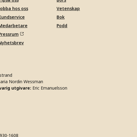
Jobba hos oss
Vetenskap
Kundservice
Bok
Medarbetare
Podd
Pressrum
Nyhetsbrev
strand
aria Nordin Wessman
arig utgivare:
Eric Emanuelsson
930-1608