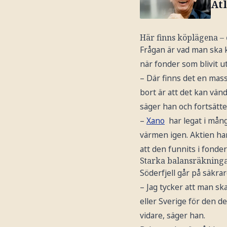
Atl
Här finns köplägena – 
Frågan är vad man ska 
när fonder som blivit u
– Där finns det en mass
bort är att det kan vän
säger han och fortsätte
–
Xano
har legat i mån
värmen igen. Aktien har 
att den funnits i fonder
Starka balansräkninga
Söderfjell går på säkrar
– Jag tycker att man s
eller Sverige för den 
vidare, säger han.