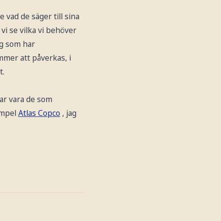
vad de säger till sina
 vi se vilka vi behöver
lag som har
mmer att påverkas, i
t.
ar vara de som
xempel
Atlas Copco
, jag