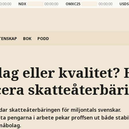
0:00:00
NDX
00:00:00
OMXC25
00:00:00
USDS
TENSKAP
BOK
PODD
ag eller kvalitet? 
cera skatteåterbär
dar skatteåterbäringen för miljontals svenskar.
tta pengarna i arbete pekar proffsen ut både stabi
måbolag.