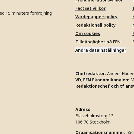
FactSet villkor
ed 15 minuters fördröjning.
Värdepapperspolicy
Redaktionell policy
Om cookies
Tillgänglighet på EFN
Ändra datainställningar
Chefredaktör:
Anders Häger
VD, EFN Ekonomikanalen:
M
Redaktionschef och tf ansv
Adress
Blasieholmstorg 12
106 70 Stockholm
Organisationsnummer:
556