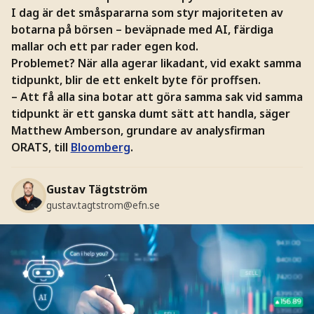
I dag är det småspararna som styr majoriteten av
botarna på börsen – beväpnade med AI, färdiga
mallar och ett par rader egen kod.
Problemet? När alla agerar likadant, vid exakt samma
tidpunkt, blir de ett enkelt byte för proffsen.
– Att få alla sina botar att göra samma sak vid samma
tidpunkt är ett ganska dumt sätt att handla, säger
Matthew Amberson, grundare av analysfirman
ORATS, till
Bloomberg
.
Gustav Tägtström
gustav.tagtstrom@efn.se