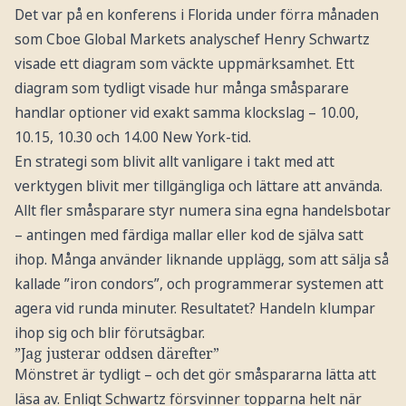
Det var på en konferens i Florida under förra månaden
som Cboe Global Markets analyschef Henry Schwartz
visade ett diagram som väckte uppmärksamhet. Ett
diagram som tydligt visade hur många småsparare
handlar optioner vid exakt samma klockslag – 10.00,
10.15, 10.30 och 14.00 New York-tid.
En strategi som blivit allt vanligare i takt med att
verktygen blivit mer tillgängliga och lättare att använda.
Allt fler småsparare styr numera sina egna handelsbotar
– antingen med färdiga mallar eller kod de själva satt
ihop. Många använder liknande upplägg, som att sälja så
kallade ”iron condors”, och programmerar systemen att
agera vid runda minuter. Resultatet? Handeln klumpar
ihop sig och blir förutsägbar.
”Jag justerar oddsen därefter”
Mönstret är tydligt – och det gör småspararna lätta att
läsa av. Enligt Schwartz försvinner topparna helt när