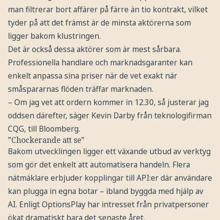
man filtrerar bort affärer på färre än tio kontrakt, vilket
tyder på att det främst är de minsta aktörerna som
ligger bakom klustringen.
Det är också dessa aktörer som är mest sårbara.
Professionella handlare och marknadsgaranter kan
enkelt anpassa sina priser när de vet exakt när
småspararnas flöden träffar marknaden.
– Om jag vet att ordern kommer in 12.30, så justerar jag
oddsen därefter, säger Kevin Darby från teknologifirman
CQG, till Bloomberg.
”Chockerande att se”
Bakom utvecklingen ligger ett växande utbud av verktyg
som gör det enkelt att automatisera handeln. Flera
nätmäklare erbjuder kopplingar till API:er där användare
kan plugga in egna botar – ibland byggda med hjälp av
AI. Enligt OptionsPlay har intresset från privatpersoner
ökat dramatiskt bara det senaste året.