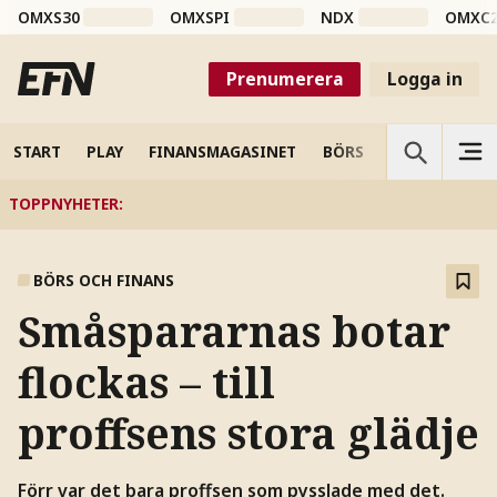
OMXS30
OMXSPI
NDX
OMXC
Prenumerera
Logga in
START
PLAY
FINANSMAGASINET
BÖRS
VETENSKAP
TOPPNYHETER
:
BÖRS OCH FINANS
Småspararnas botar
flockas – till
proffsens stora glädje
Förr var det bara proffsen som pysslade med det.