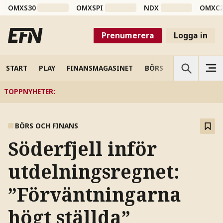
OMXS30
OMXSPI
NDX
OMXC
Prenumerera
Logga in
START
PLAY
FINANSMAGASINET
BÖRS
VETENSKAP
TOPPNYHETER
:
BÖRS OCH FINANS
Söderfjell inför
utdelningsregnet:
”Förväntningarna
högt ställda”