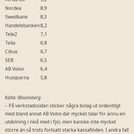
Nordea
8,9
Swedbank
8,3
Handelsbanken
8,2
Tele2
7,1
Telia
6,8
Cibus
6,7
SEB
6,5
AB Volvo
6,4
Husqvarna
5,8
Källa: Bloomberg
– På verkstadssidan sticker några bolag ut ordentligt
med bland annat AB Volvo där mycket talar för ännu en
utdelning i nivå med i fjol, men kanske inte mycket
större än så trots fortsatt starka kassaflöden. I andra fall