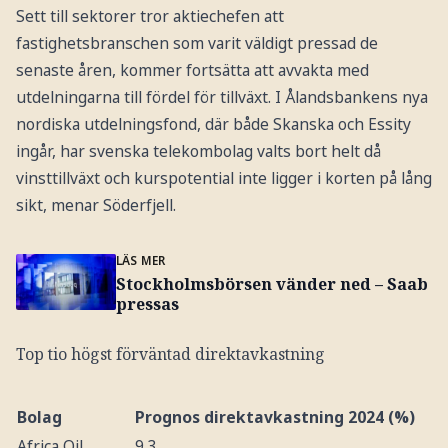
Sett till sektorer tror aktiechefen att
fastighetsbranschen som varit väldigt pressad de
senaste åren, kommer fortsätta att avvakta med
utdelningarna till fördel för tillväxt. I Ålandsbankens nya
nordiska utdelningsfond, där både Skanska och Essity
ingår, har svenska telekombolag valts bort helt då
vinsttillväxt och kurspotential inte ligger i korten på lång
sikt, menar Söderfjell.
LÄS MER
Stockholmsbörsen vänder ned – Saab
pressas
Top tio högst förväntad direktavkastning
Bolag
Prognos direktavkastning 2024 (%)
Africa Oil
9,3