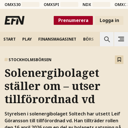
OMXS30
OMXSPI
NDX
OMXC
Prenumerera
Logga in
START
PLAY
FINANSMAGASINET
BÖRS
VETENSKAP
STOCKHOLMSBÖRSEN
Solenergibolaget
ställer om – utser
tillförordnad vd
Styrelsen i solenergibolaget Soltech har utsett Leif
Göransson till tillförordnad vd. Han tillträder rollen
den 16 april 2026 som en del av bolagets satsning på