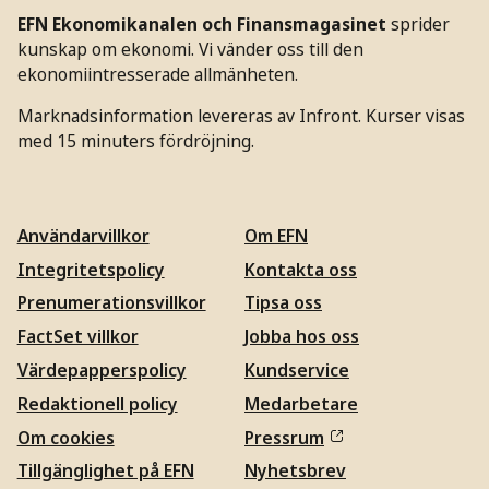
EFN Ekonomikanalen och Finansmagasinet
sprider
kunskap om ekonomi. Vi vänder oss till den
ekonomiintresserade allmänheten.
Marknadsinformation levereras av Infront. Kurser visas
med 15 minuters fördröjning.
Användarvillkor
Om EFN
Integritetspolicy
Kontakta oss
Prenumerationsvillkor
Tipsa oss
FactSet villkor
Jobba hos oss
Värdepapperspolicy
Kundservice
Redaktionell policy
Medarbetare
Om cookies
Pressrum
Tillgänglighet på EFN
Nyhetsbrev